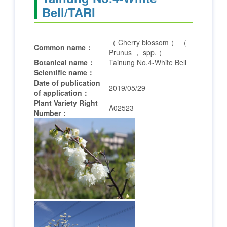
Bell/TARI
（ Cherry blossom ） （
Common name：
Prunus ， spp. ）
Botanical name：
Tainung No.4-White Bell
Scientific name：
Date of publication
2019/05/29
of application：
Plant Variety Right
A02523
Number：