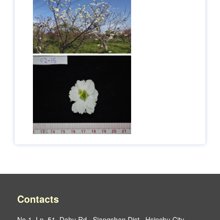
Contacts
No.1, Ln. 51, Dahu Rd., Siangshan Dist., Hsinchu City