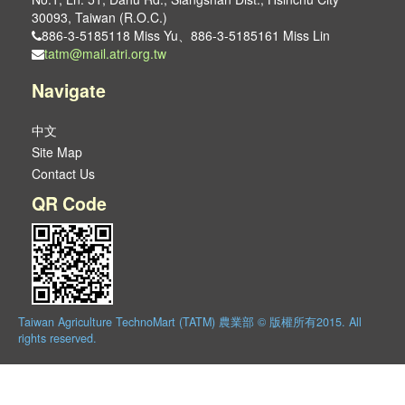
30093, Taiwan (R.O.C.)
886-3-5185118 Miss Yu、886-3-5185161 Miss Lin
tatm@mail.atri.org.tw
Navigate
中文
Site Map
Contact Us
QR Code
Taiwan Agriculture TechnoMart (TATM) 農業部 © 版權所有2015. All
rights reserved.