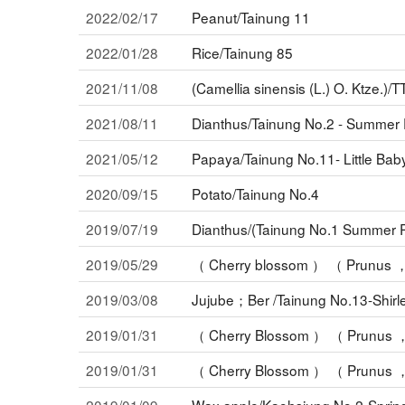
2022/02/17
Peanut/Tainung 11
2022/01/28
Rice/Tainung 85
2021/11/08
(Camellia sinensis (L.) O. Ktze.)/
2021/08/11
Dianthus/Tainung No.2 - Summer 
2021/05/12
Papaya/Tainung No.11- Little Bab
2020/09/15
Potato/Tainung No.4
2019/07/19
Dianthus/(Tainung No.1 Summer 
2019/05/29
（ Cherry blossom ） （ Prunus ， 
2019/03/08
Jujube；Ber /Tainung No.13-Shirl
2019/01/31
（ Cherry Blossom ） （ Prunus ，
2019/01/31
（ Cherry Blossom ） （ Prunus ，