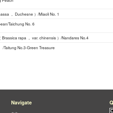
g Peach
assa ， Duchesne ）/Miaoli No. 1
ean/Taichung No. 6
 Brassica rapa ， var. chinensis ）/Nandares No.4
/Taitung No.3-Green Treasure
Navigate
Q