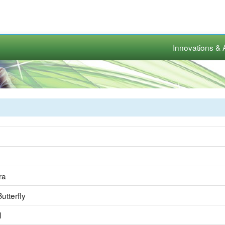
Innovations & 
ra
utterfly
l