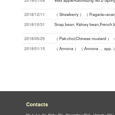
2019/01/09
Wax apple/Kaohsiung No.2-Sprin
2018/12/11
（ Strawberry ） （ Fragaria×anan
2018/10/31
Snap bean; Kidney bean,French b
2018/05/25
（ Pak-choi;Chinese mustard ） （
2018/01/15
（ Annona ） （ Annona ， spp. ） 
Contacts