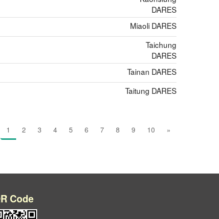
DARES
Miaoli DARES
Taichung
DARES
Tainan DARES
Taitung DARES
(current)
1
2
3
4
5
6
7
8
9
10
»
R Code