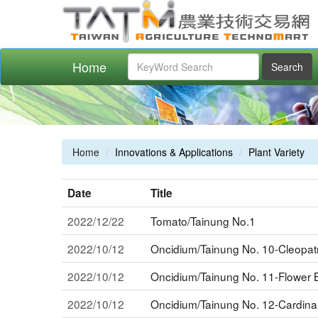
Home
Search
Home
Innovations & Applications
Plant Variety
Date
Title
2022/12/22
Tomato/Tainung No.1
2022/10/12
Oncidium/Tainung No. 10-Cleopat
2022/10/12
Oncidium/Tainung No. 11-Flower B
2022/10/12
Oncidium/Tainung No. 12-Cardina