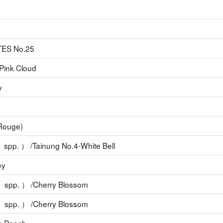
TTES No.25
Pink Cloud
y
Rouge)
spp. ） /Tainung No.4-White Bell
ey
 spp. ） /Cherry Blossom
 spp. ） /Cherry Blossom