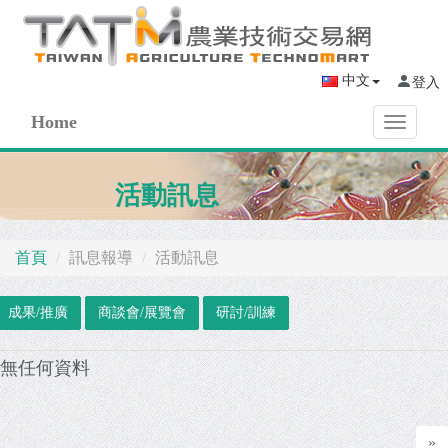
中文
登入
Home
Toggle
navigati
活動訊息
首頁
訊息報導
活動訊息
成果/推廣
商談會/展覽會
研討/訓練
無任何資料
»