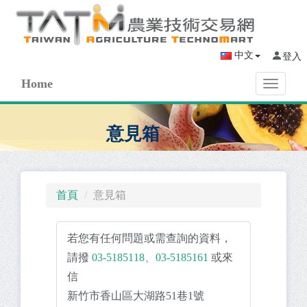
中文
登入
Home
Toggle
navigati
意見箱
首頁
意見箱
若您有任何問題或需查詢的資料，
請撥
03-5185118、03-5185161
或來
信
新竹市香山區大湖路51巷1號