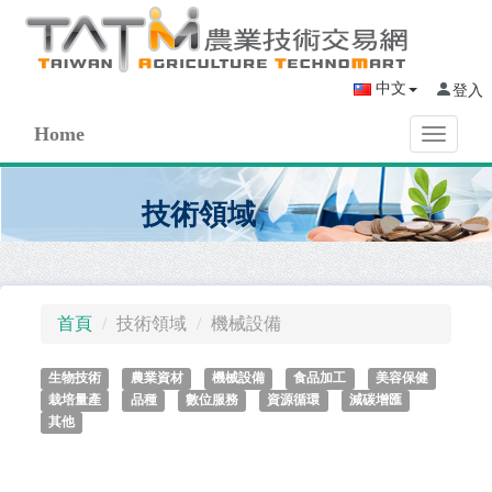
中文
登入
Home
Toggle
navigati
技術領域
首頁
技術領域
機械設備
生物技術
農業資材
機械設備
食品加工
美容保健
栽培量產
品種
數位服務
資源循環
減碳增匯
其他