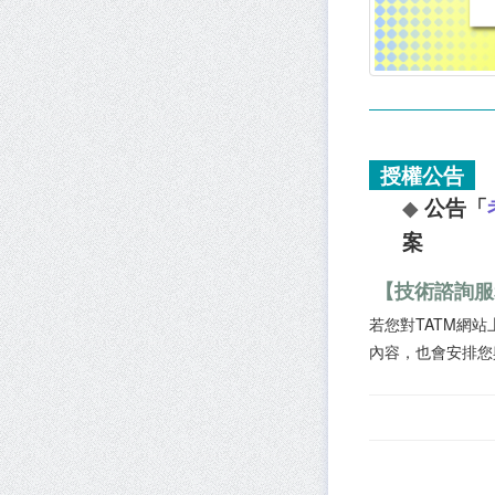
授權公告
◆
公告
「
案
【技術諮詢服
若您對TATM網
內容，也會安排