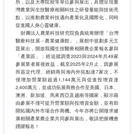
所，以及大專院校等單位參與展出，具體呈現臺
灣農業與生技醫療相關科技之研發量能與技術亮
點，以推動農業科技邁向產業化及國際化，同時
促進國人身心靈健康。
財團法人農業科技研究院負責統籌辦理「台灣
醫療科技展－農業健康館」，展館中規劃多元主
題展出，開放我國生技醫療相關農企業報名參與
「產業區」；經追蹤調查2023與2024年共49家
參展業者展後效益，截至2025年2月止，因參展
而簽定代理、經銷商與海內外拓點達7家次，不
僅增加營業額超過1,144萬元與促進投增資達
2,600萬元，並成功拓展商務合作至美國、日本、
澳洲、新加坡、馬來西亞及越南等國家，顯示藉
由參展不僅可提升營業額與投增資金額，並有助
開拓國內外市場合作商機。今年亦將公開徵求健
康相關產業農企業共同參與展出，敬請把握機會
踴躍報名！