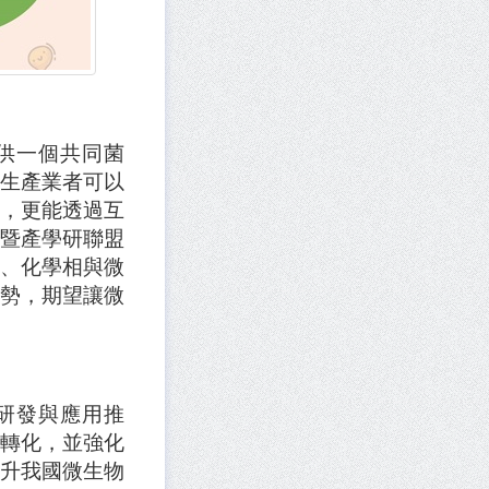
供一個共同菌
生產業者可以
，更能透過互
暨產學研聯盟
、化學相與微
勢，期望讓微
研發與應用推
轉化，並強化
升我國微生物