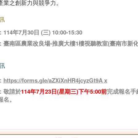
產業之創新力與競爭力。
訊
4年7月30日 (三) 10:00-15:30
：臺南區農業改良場-推廣大樓1樓視聽教室(臺南市新化
訊
：
https://forms.gle/aZXiXnHR4jcyzGt9A x
：敬請於
114年7月23日(星期三)下午5:00前
完成報名手
報名。