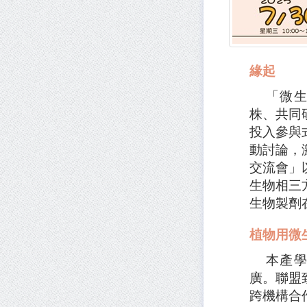
緣起
「微生物
株、共同
投入參與
動討論，
交流會」
生物相三
生物製劑
植物用微
本產學研
廣。聯盟
跨機構合