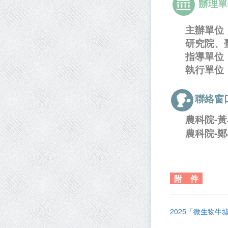
辦理單
主辦單位
研究院、
指導單位
執行單位
聯絡窗
農科院-黃
農科院-鄭
附 件
2025「微生物