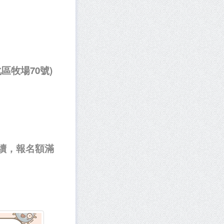
區牧場70號)
續，報名額滿