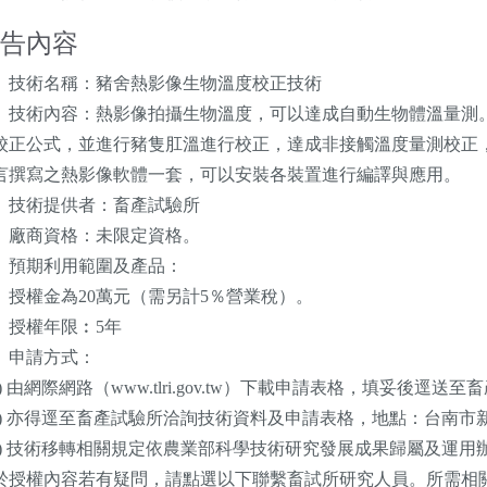
告內容
、技術名稱：豬舍熱影像生物溫度校正技術
、技術內容：熱影像拍攝生物溫度，可以達成自動生物體溫量測
校正公式，並進行豬隻肛溫進行校正，達成非接觸溫度量測校正，取
言撰寫之熱影像軟體一套，可以安裝各裝置進行編譯與應用。
、技術提供者：畜產試驗所
、廠商資格：未限定資格。
、預期利用範圍及產品：
、授權金為20萬元（需另計5％營業稅）。
、授權年限︰5年
、申請方式：
一) 由網際網路（www.tlri.gov.tw）下載申請表格，填妥後逕
二) 亦得逕至畜產試驗所洽詢技術資料及申請表格，地點：台南市新
三) 技術移轉相關規定依農業部科學技術研究發展成果歸屬及運用
於授權內容若有疑問，請點選以下聯繫畜試所研究人員。所需相