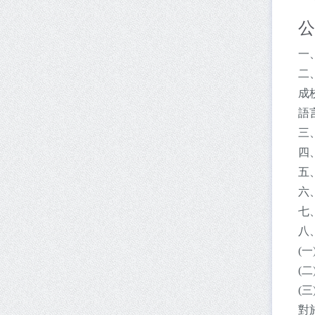
公
一
二
成
語
三
四
五
六
七
八
(
(
(
對