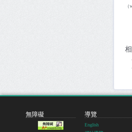
（w
相
無障礙
導覽
English