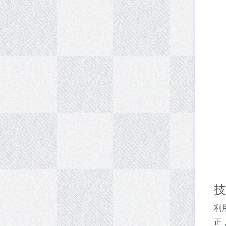
技
利
正