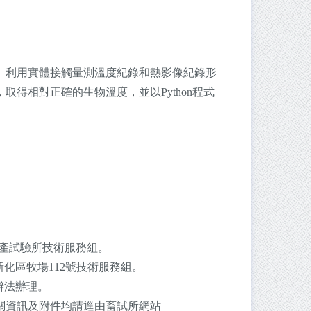
。利用實體接觸量測溫度紀錄和熱影像紀錄形
得相對正確的生物溫度，並以Python程式
送至畜產試驗所技術服務組。
化區牧場112號技術服務組。
辦法辦理。
關資訊及附件均請逕由畜試所網站