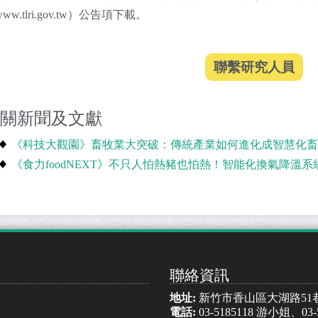
ww.tlri.gov.tw）公告項下載。
關新聞及文獻
《科技大觀園》畜牧業大突破：傳統產業如何進化成智慧化畜牧場 (2
《食力foodNEXT》不只人怕熱豬也怕熱！智能化換氣降溫系統讓豬舍
聯絡資訊
地址:
新竹市香山區大湖路51
電話:
03-5185118 游小姐、03