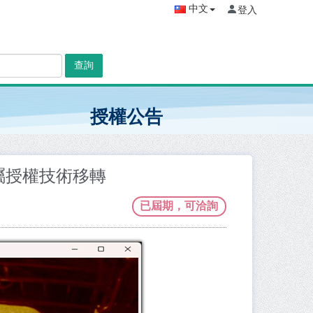
中文
登入
查詢
授權公告
屬授權技術移轉
已屆期，可洽詢