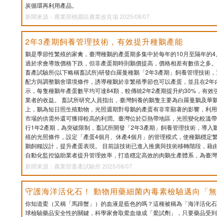
炭循環再利用產品。
新聞來源：農業部桃園區農業改良場 2025/08/07
2年3產期飼養管理技術，有效提升種鵝產能
鵝是季節性繁殖的家禽，臺灣種鵝的產蛋期多集中於每年的10月至隔年的
過於求會導致價格下跌，但非產蛋期時則鵝價提高，價格相差有數倍之多。
畜產試驗所(以下略稱畜試所)研發白羅曼種鵝「2年3產期」飼養管理技術
配方與調整鵝舍環境條件，誘導種鵝於非繁殖季節也可以產蛋，並且在2年
示，每隻種鵝年產蛋數平均可達84顆，較傳統2年2產期提升約30%，有
業者的收益。 畜試所研究人員指出，臺灣飼養的鵝隻主要為白羅曼鵝及華鵝，
上，鵝為短日照生殖動物，光照週期對母鵝的產蛋有非常顯著的影響，利用
市場的供需外還可獲得較高的利潤。臺灣位於亞熱帶地區，光照變化較溫帶
行1年2產期，為突破限制，畜試所開發「2年3產期」飼養管理技術，導入
殖的光照條件，設定「產蛋4個月、休產4個月」的管理模式，使種鵝穩定
鵝飼糧設計，提升產蛋表現。 目前該技術已進入推廣與技術移轉階段，藉
自動化監控協助業者提升管理效率，打造穩定高效的肉鵝生產體系，為臺灣
新聞來源：農業部畜產試驗所 2025/08/07
守護海洋活化石！ 動物用藥細菌內毒素檢驗邁向「
你知道鱟（又稱「馬蹄蟹」）的血液是藍色的嗎？這種被稱為「海洋活化石
球檢驗藥品安全性的關鍵，科學家會取鱟血做成「鱟試劑」，只要藥品受到