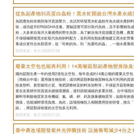
從魚副產物到高蛋白蟲粉！黑水虻開啟台灣水產永續
為因應魚粉依賴與海洋資源壓力，水試所研發黑水虻蟲粉作為永續水產飼料
術，成功提升EPA與DHA含量。實驗證實可部分取代魚粉，且不影響鰻魚
粉，大多來自海洋大量捕撈的野生魚類，為了解決海洋資源匱乏危機，農業
不僅積極開發黑水虻取代魚粉飼料配方，並利用魚類副產物建立黑水虻營養
養成分更符合魚類需求，從「吃剩的魚」到「魚愛吃的蟲」，一個水產養殖
新聞來源：食力 2025/07/28
廢棄太空包也能再利用！14萬噸菇類副產物變身除
國內菇類生產一年約使用2億包太空包，每年造成約14萬公噸的廢棄太空
（簡稱台中場）運用微生物技術，成功將菇類剩餘物質轉化為可利用的資源
除臭墊料、新型栽培介質、堆肥調整材及飼料添加劑等，不僅提升菇類剩餘
更在友善耕作與資源永續循環層面，達到節能減碳的多重目標。 台中場指
腳料等剩餘物質富含有機碳、氮、磷、鉀、鈣及微量礦物質等，如能有效循
價值，也能減輕環境負擔。為此，該場積極投入相關應用技術研發，推出「
組」，將菇類採收後的太空包多元利用。
新聞來源：食力 2025/07/24
臺中農改場開發紫外光抑菌技術 設施葡萄減少4分之