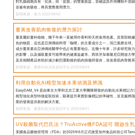
對乳腺細胞具有「抗炎」與「促脂」的雙重效益，並確認其作用機制不需細
並被有效吸收，將具實際應用潛力。
新聞來源：食力 2025/08/05
薑黃改善肌肉恢復的潛力探討
薑黃屬於薑科植物，幾千年來一直被用作香料和天然食用色素。其莖部根據
色的物質，這也是亞洲傳統料理「咖哩」的主要成分之一，現已風靡全球。
成分薑黃素在亞洲傳統醫學中也占有重要地位。近幾十年來，許多研究致力
的影響，以及攝取薑黃可能帶來的健康益處等。西班牙加泰隆尼亞開放大學 (
及其相關產品有助於減少劇烈運動後的肌肉損傷與發炎，並改善肌肉骨骼系
新聞來源：農業科技決策資訊平台 2025/08/04
利用自動化AI模型加速水果偵測及辨識
EasyDAM_V4 是由東京大學和北京工業大學團隊開發的自動化水果標記
模型強化表型特徵提取技術，顯著提升果實影像標記的準確性，並克服辨識
業的發展提供新的解決方案。
新聞來源：農業科技決策資訊平台 2025/08/01
UV殺菌取代巴氏法？TruActive獲FDA認可 開啟
美國食品藥物管理局（FDA）於2025年6月正式接受加州食品科技公司Tamarack