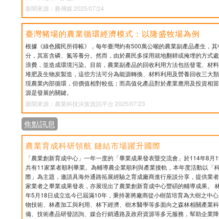
新聞來源：農傳媒 2025/07/24
臺灣豬場的農業循環經濟模式：以隆盛牧場為例
根據《綠色國民所得帳》，每年臺灣約有500萬公噸的農業副產品產生，
分，其富含磷、氮等養分。然而，由於農民多採用就地翻耕或掩埋的方式處
浪費，並造成環境污染。目前，農業副產品的回收利用方法包括發電、材料
堆肥及生物炭製造，這些方法可分為能源轉換、材料利用及營養回收三大類
現農業內部循環，但價值相對較低；而高值化產品對於產業應用及投資相當
源是發展的關鍵。
新聞來源：農業科技決策資訊平台 2025/07/23
焦點訊息
農業育成科研領航 鏈結市場躍升國際
「農業創新育成中心」一年一度的「畢業成果發表暨交流會」於114年8月1
共有11家業者順利畢業。為輔導農企業順利與產業接軌，本年度活動以「
際」為主題，邀請具海外通路拓展經驗之育成廠商進行座談分享，提供業者
家業者之畢業成果發表，亦展現出了農業創新育成中心豐碩的輔導成果。 林
年5月18日成立迄今已屆滿10年，秉持著將廠商從小樹苗培育為大樹之中
物技術、林產加工與利用、林下經濟、樹木醫學等多面向之森林相關產業科
備、技術產品研發諮詢、媒合行銷通路及政府資源等多元服務，幫助企業降