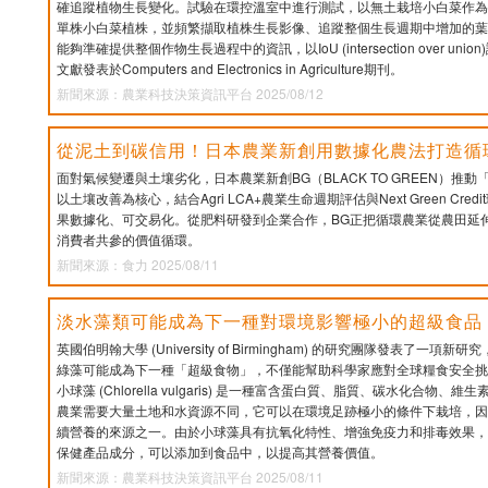
確追蹤植物生長變化。試驗在環控溫室中進行測試，以無土栽培小白菜作為
單株小白菜植株，並頻繁擷取植株生長影像、追蹤整個生長週期中增加的葉
能夠準確提供整個作物生長過程中的資訊，以IoU (intersection over un
文獻發表於Computers and Electronics in Agriculture期刊。
新聞來源：農業科技決策資訊平台 2025/08/12
從泥土到碳信用！日本農業新創用數據化農法打造循
面對氣候變遷與土壤劣化，日本農業新創BG（BLACK TO GREEN）推動「Next 
以土壤改善為核心，結合Agri LCA+農業生命週期評估與Next Green Cr
果數據化、可交易化。從肥料研發到企業合作，BG正把循環農業從農田延
消費者共參的價值循環。
新聞來源：食力 2025/08/11
淡水藻類可能成為下一種對環境影響極小的超級食品
英國伯明翰大學 (University of Birmingham) 的研究團隊發表了一
綠藻可能成為下一種「超級食物」，不僅能幫助科學家應對全球糧食安全挑
小球藻 (Chlorella vulgaris) 是一種富含蛋白質、脂質、碳水化合物
農業需要大量土地和水資源不同，它可以在環境足跡極小的條件下栽培，因
續營養的來源之一。由於小球藻具有抗氧化特性、增強免疫力和排毒效果，
保健產品成分，可以添加到食品中，以提高其營養價值。
新聞來源：農業科技決策資訊平台 2025/08/11