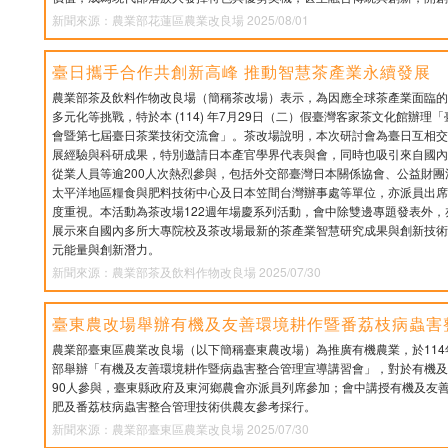
新聞來源：農業部花蓮區農業改良場 2025/08/01
臺日攜手合作共創新高峰 推動智慧茶產業永續發展
農業部茶及飲料作物改良場（簡稱茶改場）表示，為因應全球茶產業面臨的
多元化等挑戰，特於本 (114) 年7月29日（二）假臺灣客家茶文化館辦
會暨第七屆臺日茶業技術交流會」。茶改場說明，本次研討會為臺日互相交
展經驗與科研成果，特別邀請日本產官學界代表與會，同時也吸引來自國內
從業人員等逾200人次熱烈參與，包括外交部臺灣日本關係協會、公益財
太平洋地區糧食與肥料技術中心及日本笠間台灣辦事處等單位，亦派員出席
度重視。本活動為茶改場122週年場慶系列活動，會中除雙邊專題發表外
展示來自國內多所大專院校及茶改場最新的茶產業智慧研究成果與創新技術
元能量與創新潛力。
新聞來源：農業部茶及飲料作物改良場 2025/07/30
臺東農改場舉辦有機及友善環境耕作暨番荔枝病蟲害
農業部臺東區農業改良場（以下簡稱臺東農改場）為推廣有機農業，於114
部舉辦「有機及友善環境耕作暨病蟲害整合管理宣導講習會」，對於有機及
90人參與，臺東縣政府及東河鄉農會亦派員列席參加；會中講授有機及友
肥及番荔枝病蟲害整合管理技術供農友參考採行。
新聞來源：農業部臺東區農業改良場 2025/07/30