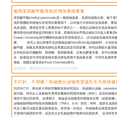
施用茉莉酸甲酯有助於增加果樹產量
茉莉酸甲酯(methyl jasmonate)是一種植物激素，為調控細胞分裂、
境防禦機制等植物生長發育的重要因子，以外施方式有助於促進蘋果、番茄
色及成熟。澳洲是世界上重要的柿子產區之一，若能以品種改良或改善栽培
獲得更佳的經濟效益同時擴大市場，西澳現有的早熟品種於3月進入產量高峰，
Cowan University)研究團隊則由栽培管理角度切入，評估採收前施用
響。 研究人員以西澳常見的兩個品種Yoho和Jiro為試驗材料，分別
酸甲酯，測量其果實顏色變化及果實品質是否受影響。研究結果顯示處理後1
且有助於提升總酚類、類黃酮、類胡蘿蔔素、抗氧化酵素含量，其中以噴施濃
佳，顯著提高可溶性固形物含量且降低果實中葉綠素含量、可溶性及總單寧
價值，相關文獻發表於Food Chemistry期刊。
新聞來源：農業科技決策資訊平台 2025/08/08
不打針、不用藥！幹細胞分泌物有望成乳牛天然保健
2025年7月，希伯來大學研究團隊發表研究指出，幹細胞分泌物（secret
謝功能。研究以人及動物常應用於醫療的間質幹細胞（MSC）及其幹細胞
模型中測試其效用。 結果顯示，無論是在細胞受到模擬炎症劑（如脂多醣）
泌物都能明顯抑制發炎相關基因（TNFα、IL-6）表現；同時，脂肪生成基因（
性及三酸甘油脂含量也顯著提高。研究進一步指出，幹細胞產品無需直接與
可發揮代謝調控作用，這是首次在乳腺細胞中觀察到此類效果。 這項研究為