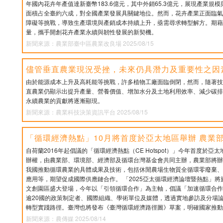
年國內花卉年產值達新臺幣183.6億元，其中外銷65.3億元，展現產業規
面積占全臺約六成，對全國產業發展具關鍵地位。然而，花卉產業正面臨氣
障礙等挑戰，導致生產環境與產銷成本持續上升，亟需尋求轉型解方。期藉
量，攜手開創花卉產業永續與韌性發展的新契機。
新聞來源：農業部臺中區農業改良場 2025/08/15
儘管垂直農業現況受挫，未來仍具潛力及重要性之因
由於能源成本上升及高耗能等挑戰，許多植物工廠面臨倒閉，然而，隨著技
直農業仍顯示出提升產量、營養價值、增加水分及土地利用效率、減少碳排
永續農業的貢獻將逐漸顯現。
新聞來源：農業科技決策資訊平台 2025/08/15
「循環經濟熱點」10月將首度於亞太地區舉辦 農業
自荷蘭2016年起倡議的「循環經濟熱點（CE Hotspot）」今年首度於
辦權，由農業部、環境部、經濟部及循環台灣基金會共同主辦，農業部將辦
我國推動循環農業的具體成果及技術，包括休閒農場生物質全循環零廢棄、
應用等，期望促成國際供應鏈合作。 「2025亞太循環經濟論壇暨熱點」將於
文創園區盛大登場，今年以「引領循環合作」為主軸，倡議「加速循環合作
逾20國的政策制定者、國際組織、學術單位及媒體，透過實地參訪及分場
轉型實踐路徑。臺灣也將發布《臺灣循環經濟路徑圖》草案，明確國家推動
新聞來源：農傳媒 2025/08/14