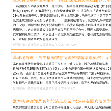
為強化延平鄉農友鳳梨加工應用技術，農業部臺東區農業改良場（以下簡
於本(114)年7月25日(星期五)，假該鄉永康研習中心共同舉辦「農業行動
23位農友前來學習，現場反應熱烈，農友上完課後，均表示講習內容可更
鳳梨產業開創多元經營之新契機。 臺東農改場表示，鳳梨為延平鄉重要
約92公頃，以販售鮮果為主要產銷模式，易受市場價格波動與通路限制影
應用潛力，過去臺東農改場與延平鄉公所即已密切合作，辦理如鳳梨果乾、
友掌握初級加工技術；本次更進一步規劃鳳梨醃製課程，引領農友創新思維
發，並期許朝產業六級化經營邁進。
新聞來源：農業部臺東區農業改良場 2025/07/25
高雄場辦理「自主移動智慧病害辨識精準噴藥機」示
為促進農業機械智能化提升農民工作安全、減少人力，以及為淨零碳排盡一
良場將於7月25日(星期五)上午10時，於中央農場有限公司(科大路場域：9
號)示範田區辦理「自主移動智慧病害辨識精準噴藥機田間作業示範觀摩會
可自主巡場、拍攝、辨識作物病蟲害及自動精準噴藥的「自主移動智慧病害
該技術已申請我國專利，目前正積極辦理技術移轉，歡迎各界向該場洽詢。
新聞來源：農業部高雄區農業改良場 2025/07/24
溫室搭建維護及智能設施班結業 增進農友因應氣候
農業部花蓮區農業改良場為因應氣候變遷及人力短缺，導入設施及智能技術