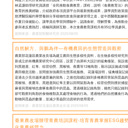
林孟謙助理研究員講授「全民推動食農教育」課程，說明《食農教育法》的
教育的推廣經驗，介紹政府各項資源平台與最新推動成果，讓學員對政策面
慈濟醫院楊灼華營養師分享植物性飲食與健康管理之道，從中西醫觀點解析
作夏日保健點心。讓學員在學習與體驗中，認識食材、理解營養，為推動全
參與者反應熱烈，積極與講師互動，本次食農教育課程共有35位學員參與
新聞來源：農業部獸醫研究所 2025/08/05
自然解方、與鵬為伴—有機農田的生態營造與觀察
農業部花蓮區農業改良場為建立農田生態多樣性資料，在生物多樣性研究所的
新成立的有機農業研究中心田區，設置了由屏科大設計的猛禽棲架。裝設後
到黑翅鳶、紅隼、棕背伯勞、黑喉鴝、夜鷹等12種鳥類，顯示該設施成功
農田棲息活動，並間接加強農田生態系統服務。 花蓮場說明，猛禽棲架記
是過去少見但越來越普遍的留鳥；之後也陸續記錄到多種農田害鼠與昆蟲的
黑喉鴝、夜鷹等。黑翅鳶與紅隼主要以田間鼠類為食，棕背伯勞則擅於捕捉
麻雀與黑喉鴝也會啄食農田中的昆蟲。透過棲架記錄鳥類，雖然只能記錄到
卻可觀察到鳥類的食物種類及其處理食物的行為。透過牠們的自然獵食行為
動物與昆蟲的數量，並減少害蟲防治資材的使用需求。
新聞來源：農業部花蓮區農業改良場 2025/08/05
臺東農改場辦理青農培訓課程-培育青農掌握ESG趨
化青農經營力