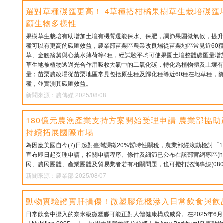
選對草種碳匯更高！ 4草種搭柑橘果樹草生栽培碳匯增
顧生物多樣性
果樹草生栽培有助增加土壤有機質還能保水、保肥，調節果園微氣候，提升
種可以有更高的碳匯效益，農業部苗栗區農業改良場從苗栗地區常見近60
草、金腰箭舅與心葉水薄荷等4種，經試驗平均可使果園土壤整體碳匯量增加約
草生地被植物透過光合作用吸收大氣中的二氧化碳，轉化為植物體及土壤有
量；苗栗農改場從苗栗地區常見包括原生種及歸化種等近60種在地草種，
種，並實測其碳匯效益。
新聞來源：農傳媒 2025/08/08
180億元農漁產業支持方案開始受理申請 農業部協
持續拓展國際市場
為因應美國自今(7)日起對臺灣課徵20%暫時性關稅，農業部經滾動檢討「
宣布即日起受理申請，相關申請程序、條件及細節已公布在該部官網專區(https://re
民、農民團體、產業團體及貿易業者若有相關問題，也可撥打諮詢專線(0800-
新聞來源：農業部 2025/08/07
動物實驗證實肝損傷！微塑膠危機滲入日常飲食與飲
日常飲食中攝入的奈米級微塑膠可能正對人體健康構成威脅。在2025年6
「Nutrition 2025」上，加州大學戴維斯分校博士生Amy Parkhurst