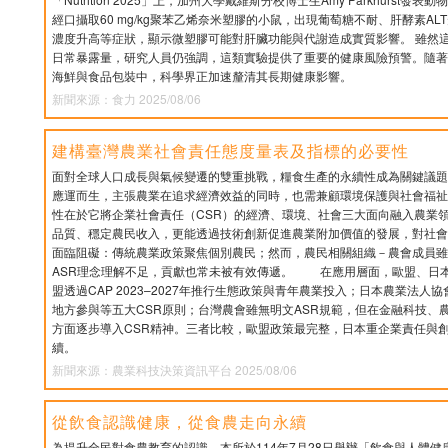
經口攝取60 mg/kg聚苯乙烯奈米塑膠的小鼠，出現葡萄糖不耐、肝酵素A
濃度升高等症狀，顯示微塑膠可能對肝臟功能與代謝造成實質影響。 雖然
日常暴露量，研究人員仍強調，這類實驗提供了重要的健康風險預警。隨著
海鮮與食品包裝中，科學界正加速釐清其長期健康影響。
新聞來源：食力 2025/08/06
建構臺灣農業社會責任態度量表及指標的必要性
面對全球人口成長與氣候變遷的雙重挑戰，糧食生產的永續性成為關鍵議題
應運而生，主張農業在追求經濟效益的同時，也需兼顧環境保護與社會福祉
性在於它將企業社會責任（CSR）的經濟、環境、社會三大面向融入農業
品質、穩定農民收入，更能透過技術創新促進農業附加價值的發展，對社會
面臨阻礙：傳統農業政策聚焦個別農民；然而，農民相關組織－農會成員雖
ASR理念理解不足，貢獻也常未被有效傳遞。 在應用層面，歐盟、日
盟透過CAP 2023–2027年推行生態政策與青年農業投入；日本農業法
地方參與等五大CSR原則；台灣農會雖無明文ASR規範，但在金融科技、
方面逐步導入CSR精神。三者比較，歐盟政策最完整，日本重企業責任與
續。
新聞來源：農業科技決策資訊平台 2025/08/06
從飲食認識健康，從食農走向永續
為提升全民對食農教育的認識，本所於114年7月28日舉辦「飲食與人體