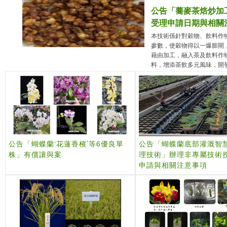
公告「蕎麥茶焙炒加
受理申請日期與相關
本技術係針對穀物、飲料作
參數，使穀物得以一爆膨開
藉由加工，融入茶及飲料作
料，增添茶飲多元風味，開
公告「蝴蝶蘭‘花蓮香檳’等6優良單
公告「蝴蝶蘭底部灌溉智
株」有償讓與案
理技術」辦理非專屬技術
申請與相關注意事項