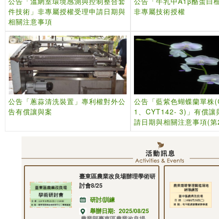
公告「溫網室環境感測與控制整合套
公告「牛乳中A1β酪蛋白
件技術」非專屬授權受理申請日期與
非專屬技術授權
相關注意事項
公告「蔥蒜清洗裝置」專利權對外公
公告「藍紫色蝴蝶蘭單株(CY
告有償讓與案
1、CYT142- 3)」有償
請日期與相關注意事項(第
臺東區農業改良場辦理學術研
討會8/25
研討/訓練
舉辦日期:
2025/08/25
農業部臺東區農業改良場