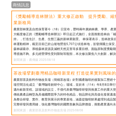
商情訊息
《獎勵輔導造林辦法》重大修正啟動 提升獎勵、縮
業新格局
農業部林業及自然保育署今（18）日宣布，歷時兩年廣納林農、學界、產
大幅度修正的《獎勵輔導造林辦法》即日起正式施行，全面推動造林由「補
持」，打造生計、生產、生態三贏的新林業願景。 林保署表示，造林政策自
林運動精神，截至目前已於山坡地營造5,707公頃造林地，並發揮國土保
森林碳吸存、厚植森林資源及減輕天然災害等多重目標。面臨原制度獎勵期
導措施不夠、多元經營彈性受到限制等瓶頸，本次修法聚焦六大創新，解決
新聞來源：農傳媒 2025/08/18
茶改場擘劃臺灣精品咖啡新里程 打造從果實到風味
農業部茶及飲料作物改良場（簡稱茶改場）針對國產咖啡的後製加工歷經十
場空間活化成立「臺灣咖啡創研中心」場域，並於本（114）年8月8日舉
邁向嶄新里程。該場域的設立，不僅代表臺灣咖啡研發與推廣工作的重大突
傳統農產品轉型為具備國際競爭力的特色精品，朝品牌化與高值化發展邁進
為整合研發、實作、教育與展示的專業基地，涵蓋從咖啡鮮果處理到成品製
完整研發與應用鏈，強化臺灣咖啡的國際形象與品牌價值，推動產業邁向永
新聞來源：農業部茶及飲料作物改良場 2025/08/08