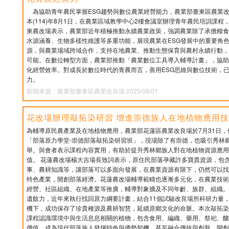
為協助青年農民掌握ESG趨勢與數位農業經營能力，農業部臺東區農業改
本(114)年8月1日，在農業區域教學中心2樓會議室辦理青年農民培訓課
東農改場表示，農業部近年積極推動永續農業政策，強調農業除了承擔糧食
水源涵養、生物多樣性維護等多重功能，展現農業在ESG發展中的重要角
源，與農業場域跨域合作，支持在地農業、推動生態保育與農村永續行動，
可能。在數位轉型方面，農業部推動「農業數位工具導入輔導計畫」，協助
化經營效率。對成長於數位時代的青農而言，善用ESG思維與數位技術，
力。
新聞來源：農業部臺東區農業改良場 2025/08/01
花改場辦理敲拓染研習 增進崇德族人在地植物應用
為輔導原民農產業及在地植物應用，農業部花蓮區農業改良場於7月31日
「部落原力學堂-崇德部落敲拓染研習班」，現瑒除了有崇德，也吸引秀林
舉。與會者表示課程內容實用，有助於提升秀林鄉族人對在地植物資源應用
值。 花蓮農改場楊大吉場長致詞表示，原住民部落孕藏許多寶貴資源，包
事、農耕知識等，讓部落可以多面向發展，在農業資源有限下，仍然可以找
特色產業，開創部落經濟。花蓮農改場輔導範疇也逐漸多元化，在農業技術
經營、社區組織、在地產業等推廣，輔導對象擴及不同年齡、族群、組織。
遺餘力，近年來執行找回原力綱要計畫，結合11個試驗改良場所科研力量
機下，成功保存了珍貴種源及農耕智慧，延續原鄉文化的命脈。本次敲拓染
課程認識環境中與生活息息相關的植物，包含食用、編織、藥用、祭祀、釀
價值，成為現代部落族人發揮特色與優勢契機，甚至融合傳統與創新，開創