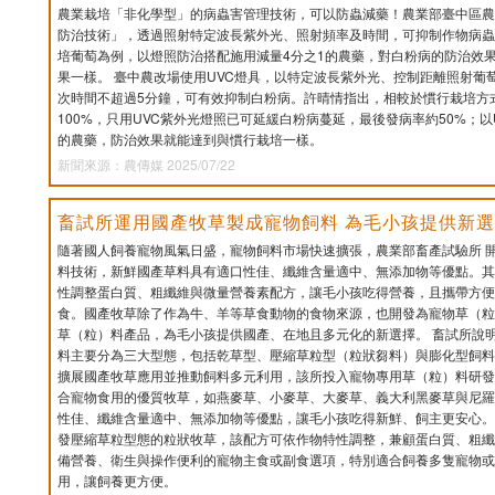
農業栽培「非化學型」的病蟲害管理技術，可以防蟲減藥！農業部臺中區農
防治技術」，透過照射特定波長紫外光、照射頻率及時間，可抑制作物病蟲
培葡萄為例，以燈照防治搭配施用減量4分之1的農藥，對白粉病的防治效
果一樣。 臺中農改場使用UVC燈具，以特定波長紫外光、控制距離照射葡
次時間不超過5分鐘，可有效抑制白粉病。許晴情指出，相較於慣行栽培方
100%，只用UVC紫外光燈照已可延緩白粉病蔓延，最後發病率約50%；以
的農藥，防治效果就能達到與慣行栽培一樣。
新聞來源：農傳媒 2025/07/22
畜試所運用國產牧草製成寵物飼料 為毛小孩提供新
隨著國人飼養寵物風氣日盛，寵物飼料市場快速擴張，農業部畜產試驗所 
料技術，新鮮國產草料具有適口性佳、纖維含量適中、無添加物等優點。其
性調整蛋白質、粗纖維與微量營養素配方，讓毛小孩吃得營養，且攜帶方便
食。國產牧草除了作為牛、羊等草食動物的食物來源，也開發為寵物草（粒
草（粒）料產品，為毛小孩提供國產、在地且多元化的新選擇。 畜試所說
料主要分為三大型態，包括乾草型、壓縮草粒型（粒狀芻料）與膨化型飼料
擴展國產牧草應用並推動飼料多元利用，該所投入寵物專用草（粒）料研發
合寵物食用的優質牧草，如燕麥草、小麥草、大麥草、義大利黑麥草與尼羅
性佳、纖維含量適中、無添加物等優點，讓毛小孩吃得新鮮、飼主更安心。
發壓縮草粒型態的粒狀牧草，該配方可依作物特性調整，兼顧蛋白質、粗纖
備營養、衛生與操作便利的寵物主食或副食選項，特別適合飼養多隻寵物或
用，讓飼養更方便。