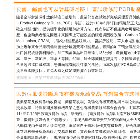
皮蛋、鹹蛋也可以計算碳足跡！ 畜試所修訂PCR助
隨著全球對於碳排放的關注日益增加，農業部畜產試驗所完成調理蛋品與醃
（Product Category Rules, PCR）修訂，並於113年6月6日由環
確立相關指南，提供標準化的碳足跡計算方法。此次修訂不僅讓業者可精確
產，也協助業者預先因應未來國際上可能設置的碳邊境關稅政策（Carbon Border
Mechanism, CBAM），強化相關產品競爭力。 畜試所說明，華人市場
加上近年來食品業積極開發金沙鹹蛋黃等相關產品，臺灣的加工鴨蛋製品外
出口貿易統計資料顯示，加工鴨蛋製品出口量達1,183公噸，產值超過1.
本、澳洲、新加坡、加拿大等國。然而，隨全球減排意識提高，各國陸續規
含量超過進口國標準，恐將面臨碳關稅課徵的風險。而本次修訂PCR為產
提早與國際接軌，避免因缺乏碳足跡數據而影響出口。
新聞來源：農業部畜產試驗所 2025/08/01
以數位風味診斷助攻有機茶永續交易 首創媒合方式
農業部茶及飲料作物改良場（簡稱茶改場）為強化有機茶產地與市場之鏈結
交易效率，特與長期推動有機農業之慈心有機農業發展基金會合作，由蘇慕
114年7月25日假南投縣竹山鎮「茶美館」（南投縣竹山鎮集山路三段388號
茶．優質對接媒合會-中部場次」；本場活動亦獲茶美館吳玄桐創辦人全力
活動首場由全國最大茶區開跑，匯聚來自全臺20位優質有機茶農，結合風
建立以科學分析為基礎之交易新模式，實踐茶產業減碳與永續目標。 茶改場
茶葉風味診斷系統」，現場由18位產官學專家針對20款有機茶樣進行即席