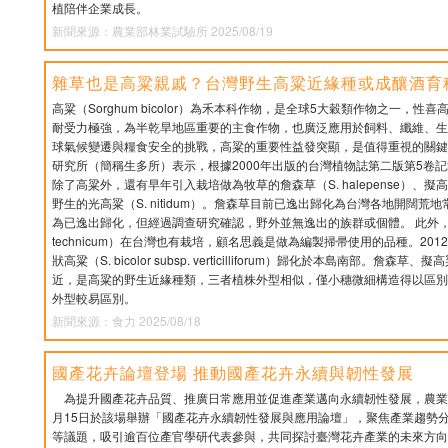
植陪伴企業成長。
新聞來源：農業部林業試驗所 2025/08/19
雜草也是高粱親戚？台灣野生高粱近緣種或成釀酒育
高粱（Sorghum bicolor）為禾本科作物，是全球5大穀類作物之一，
耐受力極強，為半乾旱地區重要的主食作物，也廣泛應用於飼料、纖維、生
球氣候變遷與糧食安全的挑戰，高粱的重要性益發突顯，是值得重視的關鍵
研究所（簡稱生多所）表示，根據2000年出版的台灣植物誌第二版第5卷
除了高粱外，還有早年引入栽培做為牧草的詹森草（S. halepense）、擬高粱（
野生的光高粱（S. nitidum）。詹森草目前已逸出歸化為台灣各地開闊
為已逸出歸化，但經過調查研究確認，野外並無逸出的族群或個體。 此外，掃帚高粱（S
technicum）在台灣也有栽培，顧名思義是做為編製掃帚使用的品種。20
狀高粱（S. bicolor subsp. verticilliforum）歸化於本島南部。詹
近，是高粱的野生近緣種類，三者植株外型相似，僅小穗微細構造得以區別
外型較易區別。
新聞來源：食力 2025/08/18
國產花卉論壇登場 推動國產花卉永續與韌性發展
為提升國產花卉品質、推廣日常應用並促進產業邁向永續韌性發展，農業部
月15日於該場舉辦「國產花卉永續韌性發展與應用論壇」，聚焦產業趨勢
等議題，吸引逾百位產官學研代表參與，共同探討臺灣花卉產業的未來方向