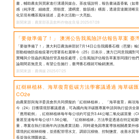
書，輔助農友與買家進行溝通與媒合。茶改場說明，報告書涵蓋香氣（如青
感（純淨度、細緻度、滑順度、濃稠度、餘韻感）構面，透過雷達圖清晰呈
化呈現有機茶風味描述，是本次活動一大亮點。
新聞來源：農業部茶及飲料作物改良場 2025/07/28
「要做準備了！」 澳洲公告我風險評估報告草案 臺
「要做準備了！」澳大利亞農漁林部於7月14日公告我國番石榴（芭樂）
部動植物防疫檢疫署代理署長杜麗華今（25）日表示，澳方已同意我國對
實蠅與介殼蟲的風險控管及檢疫處理，公告風險評估報告草案形同踐行他們
論期間若無意見，有望公告施行，臺灣番石榴就可輸銷澳洲。
新聞來源：農傳媒 2025/07/25
紅樹林植林、海草復育藍碳方法學審議通過 海草碳匯
CO2e
由農業部與海洋委員會所共同撰擬的「紅樹林植林」、「海草復育」兩項海
今（24）日獲環境部審議通過，可為國內海洋碳匯專案申請與執行提供全
「應用範例」，紅樹林植林每年每公頃約可提升3.44公噸二氧化碳當量（C
量甚至達每年每公頃11.56公噸。 「紅樹林植林」方法學是透過在特定範
量，專案在執行前兩年內須無產業活動，同時避免因專案導致相關產業外移
環境的紅樹林樹種，並搭配管理水文、調節沉積物、控制鹽度、改善水質等
長並強化增匯效益。