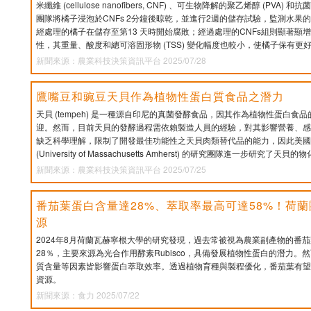
米纖維 (cellulose nanofibers, CNF) 、可生物降解的聚乙烯醇 (P
團隊將橘子浸泡於CNFs 2分鐘後晾乾，並進行2週的儲存試驗，監測水果
經處理的橘子在儲存至第13 天時開始腐敗；經過處理的CNFs組則顯著顯
性，其重量、酸度和總可溶固形物 (TSS) 變化幅度也較小，使橘子保有更
新聞來源：農業科技決策資訊平台 2025/07/28
鷹嘴豆和豌豆天貝作為植物性蛋白質食品之潛力
天貝 (tempeh) 是一種源自印尼的真菌發酵食品，因其作為植物性蛋白食
迎。然而，目前天貝的發酵過程需依賴製造人員的經驗，對其影響營養、感
缺乏科學理解，限制了開發最佳功能性之天貝肉類替代品的能力，因此美國
(University of Massachusetts Amherst) 的研究團隊進一步研究了天
新聞來源：農業科技決策資訊平台 2025/07/25
番茄葉蛋白含量達28%、萃取率最高可達58%！荷
源
2024年8月荷蘭瓦赫寧根大學的研究發現，過去常被視為農業副產物的番
28％，主要來源為光合作用酵素Rubisco，具備發展植物性蛋白的潛力
質含量等因素皆影響蛋白萃取效率。透過植物育種與製程優化，番茄葉有望
資源。
新聞來源：食力 2025/07/22