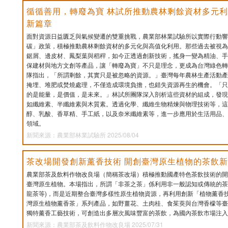
循循善用，轉廢為寶 林試所推動農林剩餘資材多元利
新篇章
面對資源日益匱乏與氣候變遷的雙重挑戰，農業部林業試驗所以實際行動響
碳」政策，積極推動農林剩餘資材的多元化與高值化利用。那些過去被視為
鋸屑、邊皮材、鳳梨葉與稻稈，如今正透過創新技術，搖身一變為精油、手
保建材與地方文創等產品，讓「轉廢為寶」不只是理念，更成為台灣綠色轉
隊指出，「所謂剩餘，其實只是被忽略的資源。」臺灣每年農林生產活動產
掩埋、堆肥或焚燒處理，不僅造成環境負擔，也錯失資源再生的機會。「只
的是能量，是價值，是未來。」林試所團隊深入剖析這些資材的組成，發現
如纖維素、半纖維素與木質素。透過化學、纖維生物精煉與物理技術等，這
醇、乳酸、香草精、手工紙，以及奈米纖維素等，進一步應用於生活用品、
領域。
新聞來源：農業部林業試驗所 2025/08/04
茶改場開發創新薰香技術 開創臺灣原生植物的茶飲
農業部茶及飲料作物改良場（簡稱茶改場）積極推動國產特色茶飲技術的開
臺灣原生植物。本場指出，所謂「非茶之茶」係利用非一般認知或傳統的茶
龍茶等)，而是近期整合臺灣多樣性原生植物資源，再利用創新「植物薰香
灣原生植物薰香茶」系列產品，如野薑花、土肉桂、食茱萸與台灣香檬等臺
獨特薰香工藝技術，可創造出多層次風味豐富的茶飲，為國內茶飲市場注入
新聞來源：農業部茶及飲料作物改良場 2025/07/31