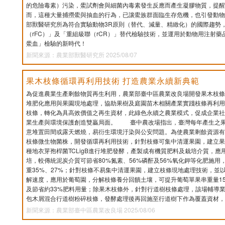
的危險毒素）污染，鱟試劑會與細菌內毒素發生反應而產生凝膠物質，提醒
而，這種大量捕撈鱟與抽血的行為，已讓鱟族群面臨生存危機，也引發動物
部獸醫研究所為符合實驗動物3R原則（替代、減量、精緻化）的國際趨勢
（rFC）」及「重組級聯（rCR）」替代檢驗技術，並運用於動物用注射
鱟血」檢驗的新時代！
新聞來源：農業部獸醫研究所 2025/08/07
果木枝條循環再利用技術 打造農業永續新典範
為促進農業生產剩餘物質再生利用，農業部臺中區農業改良場開發果木枝條
堆肥化應用與果園現地處理，協助果樹及庭園苗木相關產業實踐枝條再利用
枝條，轉化為具高效價值之再生資材，此綠色永續之農業模式，促成企業社會
業生產與環境保護創造雙贏局面。 臺中農改場指出，臺灣每年產生之果
意堆置田間或露天燃燒，易衍生環境汙染與公安問題。為使農業剩餘資源有
枝條微生物菌株，開發循環再利用技術，針對枝條可集中清運果園，建立果
種地衣芽孢桿菌TCLigB進行堆肥發酵，產製成有機質肥料及栽培介質，
培，較傳統泥炭介質可節省80%氮素、56%磷酐及56%氧化鉀等化肥施
重35%、27%；針對枝條不易集中清運果園，建立枝條現地處理技術，並以木
解速度，應用於葡萄園，分解枝條養分回饋土壤，可提升葡萄單果串重量15%
及節省約33%肥料用量；除果木枝條外，針對行道樹枝條處理，該場輔導業者
包木屑混合行道樹粉碎枝條，發酵處理後再回施至行道樹下作為覆蓋資材，
新聞來源：農業部臺中區農業改良場 2025/08/06