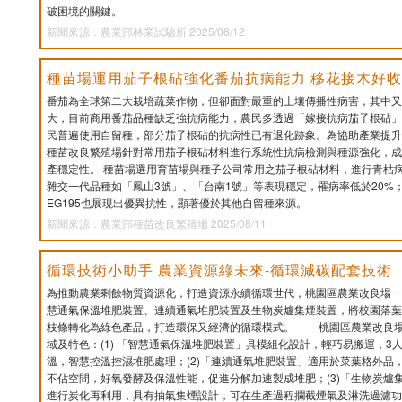
破困境的關鍵。
新聞來源：農業部林業試驗所 2025/08/12
種苗場運用茄子根砧強化番茄抗病能力 移花接木好
番茄為全球第二大栽培蔬菜作物，但卻面對嚴重的土壤傳播性病害，其中又
大，目前商用番茄品種缺乏強抗病能力，農民多透過「嫁接抗病茄子根砧」
民普遍使用自留種，部分茄子根砧的抗病性已有退化跡象。為協助產業提升
種苗改良繁殖場針對常用茄子根砧材料進行系統性抗病檢測與種源強化，成
產穩定性。 種苗場選用育苗場與種子公司常用之茄子根砧材料，進行青枯
雜交一代品種如「鳳山3號」、「台南1號」等表現穩定，罹病率低於20%
EG195也展現出優異抗性，顯著優於其他自留種來源。
新聞來源：農業部種苗改良繁殖場 2025/08/11
循環技術小助手 農業資源綠未來-循環減碳配套技術
為推動農業剩餘物質資源化，打造資源永續循環世代，桃園區農業改良場一
慧通氣保溫堆肥裝置、連續通氣堆肥裝置及生物炭爐集煙裝置，將校園落葉
枝條轉化為綠色產品，打造環保又經濟的循環模式。 桃園區農業改良場
域及特色：(1) 「智慧通氣保溫堆肥裝置」具模組化設計，輕巧易搬運，3
溫，智慧控溫控濕堆肥處理；(2)「連續通氣堆肥裝置」適用於菜葉格外品
不佔空間，好氧發酵及保溫性能，促進分解加速製成堆肥；(3)「生物炭爐
進行炭化再利用，具有抽氣集煙設計，可在生產過程攔截煙氣及淋洗過濾功