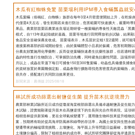
木瓜有紅蜘蛛免驚 苗栗場利用IPM導入食蟎瓢蟲就安
木瓜葉蟎（俗稱紅、白蜘蛛）族群在每年3至4月密度便開始上升，在乾燥
代僅需4天左右，發生初期若未進行防治，危害範圍可快速擴大，嚴重時導
果品。農業部苗栗區農業改良場近期研發一種葉蟎的專食性天敵昆蟲「黑囊
模式，自113年底起陸續於嘉義、苗栗等地進行田間釋放初步試驗，結果
食品安全並確保農友收成。 苗栗場表示，木瓜苗於定植1至2週間，就可能
連接葉柄基部的區域開始發生，由於葉蟎體型小且易於躲藏，危害初期難以
分農友頻繁施用化學藥劑，反而促使葉蟎快速產生抗藥性族群，但若適時運
蟲的特性進行生物防治，可掌握防治先機，同時避免抗藥性問題。該場所研
月以上，成蟲在常溫下每日可捕食150至300隻葉蟎，幼蟲也具備優良捕
的資材放置於果園幾個定點，成蟲會飛行擴散尋找危害密度高的葉蟎熱，此
容共存，搭配進行共同防治效果更佳。
新聞來源：農傳媒 2025/08/18
林試所成功篩選出耐鹽促生菌 提升苗木抗逆境潛力
農業部林業試驗所近日成功從瓊崖海棠根部篩選出具備卓越耐鹽及促生能力
木試驗，證實能顯著提升苗木在高鹽逆境下的生長與光合作用表現。這項研
植樹造林提供新策略，更在全球氣候變遷下，運用微生物科技來提升植物抗
案，預期將有助於提高海岸防風林和綠帶的存活率，為國土保安與生態永續
變遷帶來的極端環境挑戰，土壤鹽化、海平面上升等問題日益嚴峻，影響植
土壤鹽分偏高，限制了植樹造林的成功率。林試所研究團隊卻從海岸邊原生