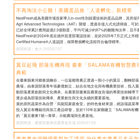
不再淘汰小公雞！美國蛋品推「人道孵化」新標章
NestFresh成為美國市場首家導入in‑ovo性別篩選技術的蛋品品牌，其所採
Agri Advanced Technologies（AAT）開發，透過非侵入式光譜掃
已於全球累計應用超過2.3億顆蛋，平均可減少約97%的雛雞淘汰率，且
NestFresh於2024年底在德州首度部署該技術，並於2025年7月正式
Certified Humane®人道認證，保障整個孵化流程符合倫理標準。
新聞來源：食力 2025/07/27
翼豆起飛 部落生機再現 臺東「SALAMA有機智慧
典範
在臺東縣東河鄉泰源幽谷，一位返鄉青農正透過一顆小小的翼豆，翻轉部落的
農場」由泰源部落青年張豪傑創立，結合在地文化與有機農業技術，投入翼
動部落產業創新與文化傳承。在農業部臺東區農業改良場的專業技術輔導下，
逐步成為部落技術傳承、產業創生與文化永續的重要基地。 臺東場表示
展的原民蔬菜作為自營「烏龍院家庭食堂」的特色食材來源，經該場蔬菜專
投入翼豆有機栽培與加工產品研發，並於110年在家鄉建立「SALAMA有
的「翼豆臺東1號—青翠」示範農場與生產基地。
新聞來源：農業部臺東區農業改良場 2025/07/25
臺東農改場辦理鳳梨加工講習 強化農友農產品多元