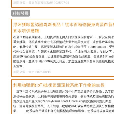
新聞來源：農業部畜產試驗所 2025/07/21
科技發展
浮萍獲歐盟認證為新食品！從水面植物變身高蛋白新
直水耕供應鏈
在全球面臨氣候變遷、土地資源匱乏與人口快速成長的背景下，食安全與永
重大挑戰。傳統農業生產方式不僅消耗大量土地與水資源，還會排放溫室氣
此，兼具快速生長、高營養與水耕特性的水生植物浮萍（Lemnaceae）
代性蛋白質來源，引領邁向永續農業新世代。 在土地與水源壓力加劇之下
高達50 %的蛋白質含量，迅速獲得歐盟認可為新食品來源。美國新創Plantib
能性成分，並獲得B輪3000萬美元資金，加速垂直農業與蛋白供應鏈規模
新篇章。
新聞來源：食力 2025/08/19
利用物聯網(IoT)技術監測環控系統下作物的生長
溫室內環控系統結合無土栽培常用於週年生產高品質的特色作物，為了提
測植物生長狀態，以利適時調整環境與養分參數，然而傳統監測系統較為耗
賓夕法尼亞州立大學(Pennsylvania State University)研究團隊針
統，整合電腦視覺系統、人工智慧、物聯網(IoT)以協助持續監測及分析植
業。 此系統利用遞迴影像分割模型處理連續影像，使系統得以在固定時