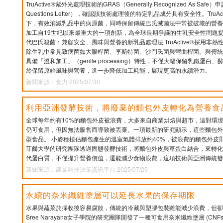
TruActive®紫外光處理技術的GRAS（Generally Recognized As S
Questions Letter），確認該技術處理後的特定乳品成分具有安全性。Tru
下，有效消滅乳品中的病原菌，同時保留傳統巴氏滅菌法中常被破壞的營養
加工自19世紀以來最重大的一項創新，為全球長期爭議的生乳安全性問題提
代巴氏殺菌：兼顧安全、風味與營養的新乳品處理法 TruActive®採用非
除生乳中常見致病菌如大腸桿菌、李斯特菌、沙門氏菌與彎曲桿菌。與傳統
具備「溫和加工」（gentle processing）特性，不僅大幅保留乳鐵蛋
於保留原始風味與營養，進一步降低加工耗能，展現更高的永續潛力。
新聞來源：食力 2025/07/30
利用亞洲發酵技術，將廢棄的麵包外皮轉化為營養食
全球每年約有10%的麵包外皮被浪費，大多來自商業烘焙與超市，這對環
仍可食用，但因無法販售而導致被丟棄。一項最新的研究顯示，這些麵包外
型食品。 小麥種植佔麵包產生的溫室氣體排放約40%，被浪費的麵包外皮
菲爾大學的研究團隊透過固態發酵技術，將麵包外皮與草蛋白結合，來轉化
代蛋白質，不僅提升營養價值，還能減少食物浪費，這項技術與亞洲傳統發
新聞來源：農業科技決策資訊平台 2025/07/29
永續的奈米纖維塗層可以延長水果的保存期限
水果與蔬菜於採收後容易腐敗，傳統的冷藏與塑膠包裝雖能減少浪費，但卻
Sree Narayana女子學院的研究團隊開發了一種可食用奈米纖維塗層 (C