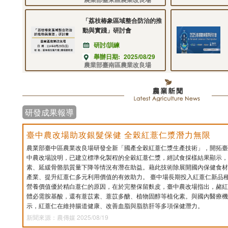
「荔枝椿象區域整合防治的推
動與實踐」研討會
研討/訓練
舉辦日期:
2025/08/29
農業部臺南區農業改良場
研發成果報導
臺中農改場助攻銀髮保健 全榖紅薏仁漿潛力無限
農業部臺中區農業改良場研發全新「國產全榖紅薏仁漿生產技術」，開拓臺
中農改場說明，已建立標準化製程的全穀紅薏仁漿，經試食採樣結果顯示，
素、延緩骨骼肌質量下降等情況有潛在助益。藉此技術除展開國內保健食材
產業、提升紅薏仁多元利用價值的有效助力。 臺中場長期投入紅薏仁新品
營養價值優於精白薏仁的原因，在於完整保留麩皮，臺中農改場指出，赭紅
體必需胺基酸，還有薏苡素、薏苡多醣、植物固醇等植化素。與國內醫療機
示，紅薏仁在維持腸道健康、改善血脂與脂肪肝等多項保健潛力。
新聞來源：農傳媒 2025/08/19