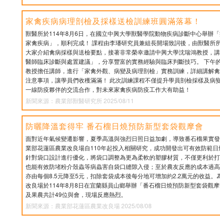
家禽疾病病理剖檢及採樣送檢訓練班圓滿落幕！
獸醫所於114年8月6日，在國立中興大學獸醫學院動物疾病診斷中心舉辦
家禽疾病」，順利完成！ 課程由李璠研究員兼組長開場致詞後，由獸醫所
大家介紹禽病採樣與送檢要點，接著非常榮幸邀請中興大學沈瑞鴻教授，講
醫師臨床診斷與處置建議」，分享豐富的實務經驗與臨床判斷技巧。 下午
教授擔任講師，進行「家禽外觀、病變及病理剖檢」實務訓練，詳細講解禽
注意事項，讓學員們收穫滿滿！ 此次訓練課程不僅提升學員剖檢採樣及病
一線防疫夥伴的交流合作，對未來家禽疾病防疫工作大有助益！
新聞來源：農業部獸醫研究所 2025/08/11
防曬降溫套得牢 番石榴日燒預防新型套袋觀摩會
面對近年氣候變遷影響，夏季高溫與強烈日照日益加劇，導致番石榴果實發
業部花蓮區農業改良場自110年起投入相關研究，成功開發出可有效防範
針對袋口設計進行優化，將袋口調整為更為柔軟的塑膠材質，不僅更利於打
也能有效防堵粉介殼蟲等病蟲害自袋口縫隙入侵；至於農友反應的成本過高
亦由每個8.5元降至5元，扣除套袋成本後每分地可增加約2.2萬元的收益
改良場於114年8月8日在宜蘭縣員山鄉舉辦「番石榴日燒預防新型套袋觀
及果農共計49位與會，現場反應熱烈。
新聞來源：農業部花蓮區農業改良場 2025/08/08