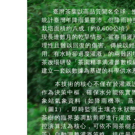
臺灣茶葉以高品質聞名全球，惟
統計臺灣年降雨量豐沛，但降雨時
栽培面積約八成（約9,600公頃
現長達數月的乾旱情形。當春雨遲
理性且難以回復的傷害。傳統以
用、有水時卻過度灌溉」的兩難困
茶改場研發「茶園精準滴灌參數模
建立一套以數據為基礎的科學供水
本技術的核心不僅在於灌溉設
作為決策中樞，確保水分能依實
象站氣象資料（如降雨機率、蒸
（圖1），即時監測土壤含水狀
茶樹的臨界萎凋點前即進行灌溉
控演算法為核心，可依不同茶樹
等）自動調整灌溉策略，提供最