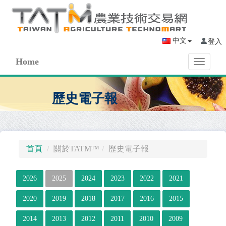
中文
登入
Home
Toggle
navigati
歷史電子報
首頁
關於TATM™
歷史電子報
2026
2025
2024
2023
2022
2021
2020
2019
2018
2017
2016
2015
2014
2013
2012
2011
2010
2009