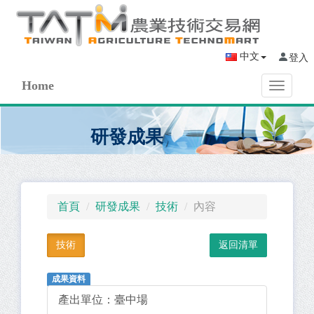
中文
登入
Home
Toggle
navigati
研發成果
首頁
研發成果
技術
內容
技術
成果資料
產出單位：
臺中場