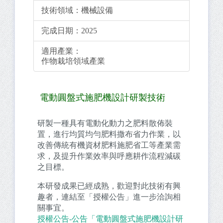
技術領域：
機械設備
完成日期：
2025
適用產業：
作物栽培領域產業
電動圓盤式施肥機設計研製技術
研製一種具有電動化動力之肥料散佈裝
置，進行均質均勻肥料撒布省力作業，以
改善傳統有機資材肥料施肥省工等產業需
求，及提升作業效率與呼應耕作流程減碳
之目標。
本研發成果已經成熟，歡迎對此技術有興
趣者，連結至「授權公告」進一步洽詢相
關事宜。
授權公告-公告「電動圓盤式施肥機設計研