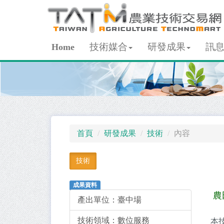
技術媒合
研發成果
訊
Home
首頁
研發成果
技術
內容
技術
成果資料
農
產出單位：
臺中場
技術領域：
數位服務
本