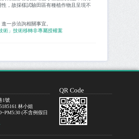
用性，故採樣試驗田區有種植作物且呈現不
」進一步洽詢相關事宜。
技術」技術移轉非專屬授權案
QR Code
巷1號
-5185161 林小姐
~PM5:30 (不含例假日
w