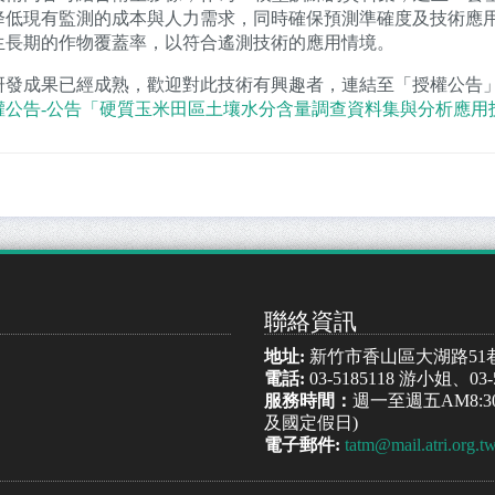
降低現有監測的成本與人力需求，同時確保預測準確度及技術應
生長期的作物覆蓋率，以符合遙測技術的應用情境。
研發成果已經成熟，歡迎對此技術有興趣者，連結至「授權公告
權公告-公告「硬質玉米田區土壤水分含量調查資料集與分析應用
聯絡資訊
地址:
新竹市香山區大湖路51
電話:
03-5185118 游小姐、03
服務時間：
週一至週五AM8:30
及國定假日)
電子郵件:
tatm@mail.atri.org.t