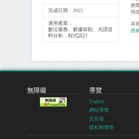
效
完成日期：
2025
同
適用產業：
本
數位服務、數據探勘、光譜資
授
料分析、程式設計
無障礙
導覽
English
網站導覽
意見箱
隱私權聲明