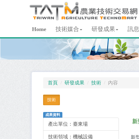
技術媒合
研發成果
訊
Home
首頁
研發成果
技術
內容
技術
成果資料
新
產出單位：
臺東場
技術領域：
機械設備
新