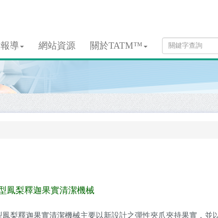
息報導
網站資源
關於TATM™
型鳳梨釋迦果實清潔機械
型鳳梨釋迦果實清潔機械主要以新設計之彈性夾爪夾持果實，並