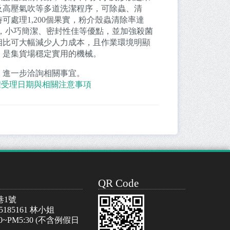
及高壓氣吹等多道洗潔程序，可除蟲、清
處理1,200個果實，粉介殼蟲清除率達
高，小巧簡潔、密封性佳等優點，並加強殺菌
相比可大幅減少人力成本，且作業環境明顯
，是集貨場穩定實用的機械。
」進一步洽詢相關事宜。
權受理日期與相關注意事項
QR Code
巷1號
-5185161 林小姐
~PM5:30 (不含例假日