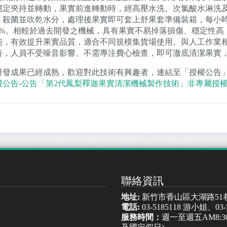
穩定夾持並轉動，果實前進轉動時，經高壓水洗、次氯酸水淋洗
、殺菌並吹乾水分，處理後果實即可套上舒果套準備裝箱，每小時可
00%。相較於過去開發之機械，具有果實不易掉落損傷、穩定性
能，有效提升果實品質，適合不同規模集貨場使用。與人工作業
善，人員不受噪音影響、不需專注費心檢查，即可澈底清潔果實
研發成果已經成熟，歡迎對此技術有興趣者，連結至「授權公告
權公告-公告「第2代鳳梨釋迦果實清潔機械製作技術」非專屬授
聯絡資訊
地址:
新竹市香山區大湖路51
電話:
03-5185118 游小姐、03
服務時間：
週一至週五AM8:30