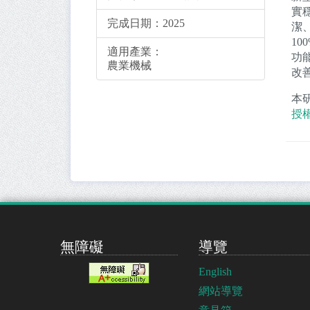
實
完成日期：
2025
潔
1
適用產業：
功
農業機械
改
本
授
無障礙
導覽
English
網站導覽