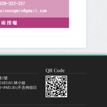
QR Code
巷1號
-5185161 林小姐
~PM5:30 (不含例假日
w