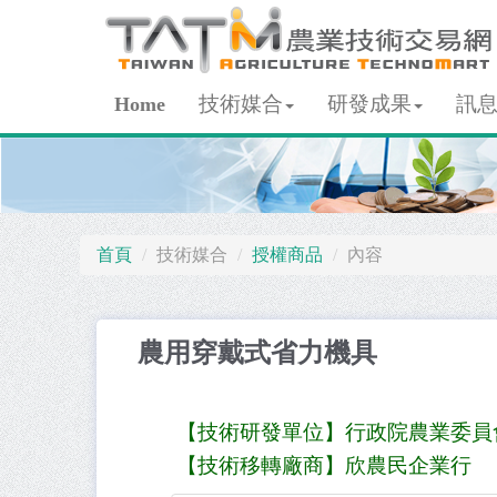
技術媒合
研發成果
訊
Home
首頁
技術媒合
授權商品
內容
農用穿戴式省力機具
【技術研發單位】
行政院農業委員
【技術移轉廠商】
欣農民企業行