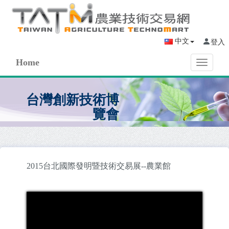
中文
登入
Home
Toggle
navigati
台灣創新技術博
覽會
2015台北國際發明暨技術交易展--農業館