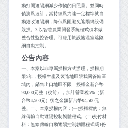
動打開遮陽網減少作物的日照量。並同時
偵測風速計，當持續風力達一定標準就自
動捲收遮陽網，降低風阻避免遮陽網設備
毁損。3.以智慧農業開發系統程式積木做
整合性監控管理。可應用於設施溫室遮陰
網自動控制。
公告內容
一、本案以非專屬授權方式辦理，授權期
限5年，授權生產及製造地區限我國管轄區
域內，銷售出口地區不限，授權金新台幣
90,000元整（稅前），加計營業稅5%（新
台幣4,500元）後之金額新台幣94,500元
整。二、本案授權內容：(一)授權標的：無
線傳輸自動遮陽控制韌體程式。(二)交付材
料：無線傳輸自動遮陽控制韌體程式碼1份