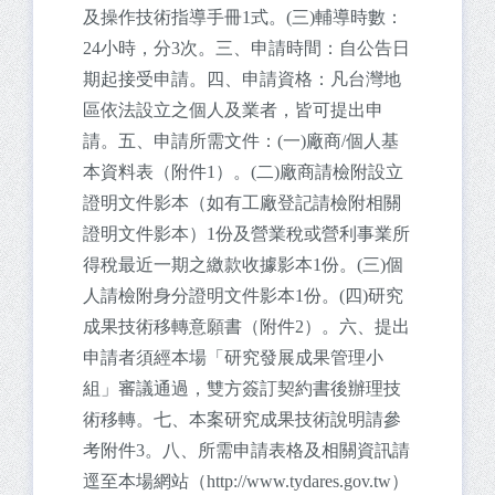
及操作技術指導手冊1式。(三)輔導時數：
24小時，分3次。三、申請時間：自公告日
期起接受申請。四、申請資格：凡台灣地
區依法設立之個人及業者，皆可提出申
請。五、申請所需文件：(一)廠商/個人基
本資料表（附件1）。(二)廠商請檢附設立
證明文件影本（如有工廠登記請檢附相關
證明文件影本）1份及營業稅或營利事業所
得稅最近一期之繳款收據影本1份。(三)個
人請檢附身分證明文件影本1份。(四)研究
成果技術移轉意願書（附件2）。六、提出
申請者須經本場「研究發展成果管理小
組」審議通過，雙方簽訂契約書後辦理技
術移轉。七、本案研究成果技術說明請參
考附件3。八、所需申請表格及相關資訊請
逕至本場網站（http://www.tydares.gov.tw）