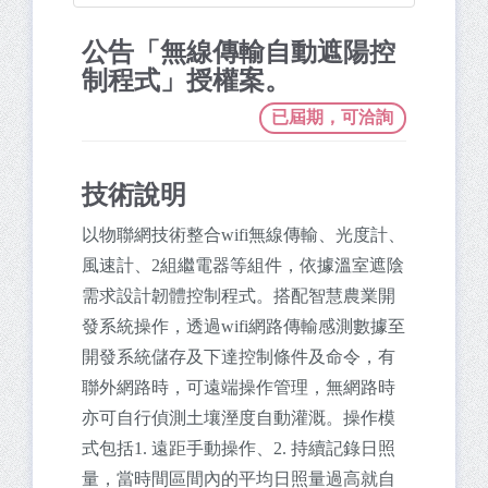
公告「無線傳輸自動遮陽控
制程式」授權案。
已屆期，可洽詢
技術說明
以物聯網技術整合wifi無線傳輸、光度計、
風速計、2組繼電器等組件，依據溫室遮陰
需求設計韌體控制程式。搭配智慧農業開
發系統操作，透過wifi網路傳輸感測數據至
開發系統儲存及下達控制條件及命令，有
聯外網路時，可遠端操作管理，無網路時
亦可自行偵測土壤溼度自動灌溉。操作模
式包括1. 遠距手動操作、2. 持續記錄日照
量，當時間區間內的平均日照量過高就自