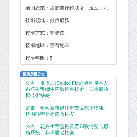
適用產業：
設施農作物栽培，溫室工程
技術領域：
數位服務
授權方式：
非專屬
授權地區：
臺灣地區
授權年限：
5
推薦授權公告
公告「引導式(Guided Flow)擠乳機器人
系統生乳總生菌數控制技術」非專屬授
權技術移轉
公告「葡萄園枝條修剪數位教學模組」
技術移轉非專屬授權案
公告「花卉生育監控及產銷戰情整合服
務系統」非專屬授權案