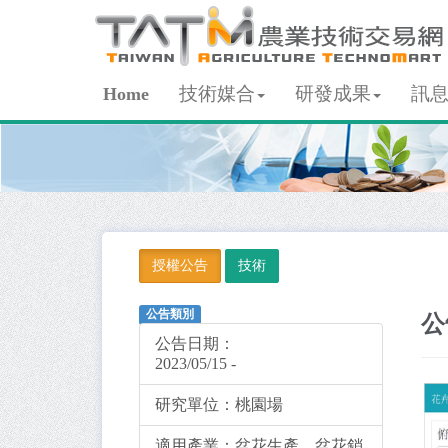
技術媒合
研發成果
訊
Home
授權公告
技術
公告類別
公
公告日期：
2023/05/15 -
研究單位：
桃園場
適用產業：
盆花生產、盆花銷