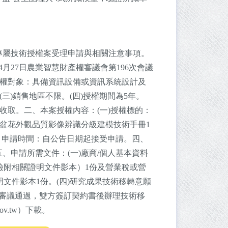
專屬技術授權案受理申請與相關注意事項。
月27日農業智慧財產權審議會第196次會議
授權對象：具備資訊設備或資訊系統設計及
三)銷售地區不限。(四)授權期間為5年。
不收取。二、本案授權內容：(一)授權標的：
紅盆花外觀品質影像辨識分級建模技術手冊1
。三、申請時間：自公告日期起接受申請。四、
申請所需文件：(一)廠商/個人基本資料
檢附相關證明文件影本）1份及營業稅或營
明文件影本1份。(四)研究成果技術移轉意願
審議通過，雙方簽訂契約書後辦理技術移
ov.tw）下載。