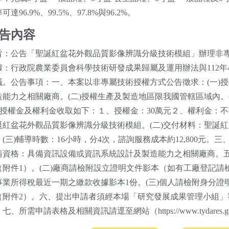
可達96.9%、99.5%、97.8%與96.2%。
告內容
旨：公告「聖誕紅盆花外觀品質影像辨識分級技術模組」辦理非
據：行政院農業委員會科學技術研發成果歸屬及運用辦法與112年4
議。公告事項：一、本案以非專屬技術授權方式公告徵求：(一)
造能力之相關廠商。(二)授權生產及製造地區限我國管轄區域內。(
五)授權金及權利金收取如下：１、授權金：30萬元２、權利金：
誕紅盆花外觀品質影像辨識分級技術模組。(二)交付材料：聖誕
。(三)輔導時數：16小時，分4次，諮詢服務成本約12,800元
請資格：具備資訊設備或資訊系統設計及製造能力之相關廠商。五、
（附件1）。(二)廠商請檢附設立證明文件影本（如有工廠登記請
事業所得稅最近一期之繳款收據影本1份。(三)個人請檢附身分證
（附件2）。六、提出申請者須經本場「研究發展成果管理小組」
七、所需申請表格及相關資訊請逕至網站（https://www.tydares.g