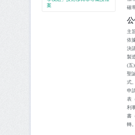
案
確率
公
主
依
決
製
(
聖
式
申
表
利
書
轉。