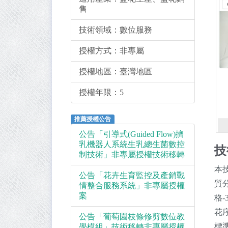
售
技術領域：
數位服務
授權方式：
非專屬
授權地區：
臺灣地區
授權年限：
5
推薦授權公告
公告「引導式(Guided Flow)擠
乳機器人系統生乳總生菌數控
技
制技術」非專屬授權技術移轉
本
公告「花卉生育監控及產銷戰
質
情整合服務系統」非專屬授權
案
格
花
公告「葡萄園枝條修剪數位教
標
學模組」技術移轉非專屬授權