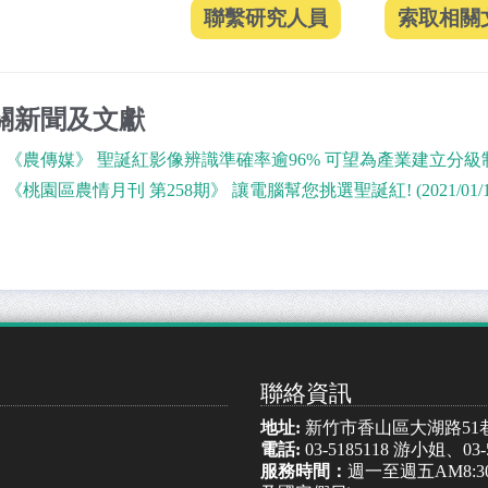
關新聞及文獻
《農傳媒》 聖誕紅影像辨識準確率逾96% 可望為產業建立分級制度 提升
《桃園區農情月刊 第258期》 讓電腦幫您挑選聖誕紅! (2021/01/1
聯絡資訊
地址:
新竹市香山區大湖路51
電話:
03-5185118 游小姐、03
服務時間：
週一至週五AM8:30