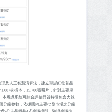
影像處理及人工智慧演算法，建立聖誕紅盆花品
87株樣本，15,780張照片，針對主要規
模。本辨識系統可綜合評估品質特徵包含大戟
6個分級參數，依據國內主要批發市場之分級
5寸盆-公主品種共4式辨識模型，驗證辨識準