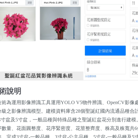
術說明
技術為運用影像辨識工具運用YOLO V5物件辨識、OpenCV
分級之影像辨識模型。建模資料庫含28個聖誕紅國內流通品種合計1,0
-3寸盆及5寸盆，一般品種與特殊品種之聖誕紅盆花分別進行建
序數量、花面圓整度、花序緊密度、花莖整齊度、株高及株寬共
準，完成3寸盆-一般品種、3寸盆-公主品種、5寸盆-一般品種及