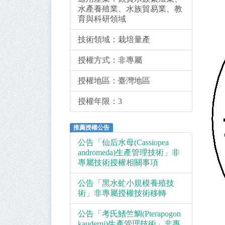
水產養殖業、水族貿易業、教
育與科研領域
技術領域：
栽培量產
授權方式：
非專屬
授權地區：
臺灣地區
授權年限：
3
推薦授權公告
公告「仙后水母(Cassiopea
andromeda)生產管理技術」非
專屬技術授權相關事項
公告「黑水虻小規模養殖技
術」非專屬授權技術移轉
公告「考氏鰭竺鯛(Pterapogon
kauderni)生產管理技術」非專