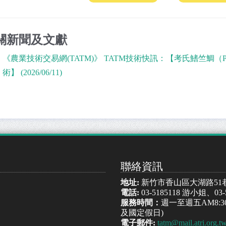
關新聞及文獻
《農業技術交易網(TATM)》 TATM技術快訊：【考氏鰭竺鯛（Ptera
術】 (2026/06/11)
聯絡資訊
地址:
新竹市香山區大湖路51
電話:
03-5185118 游小姐、03
服務時間：
週一至週五AM8:30
及國定假日)
電子郵件:
tatm@mail.atri.org.t