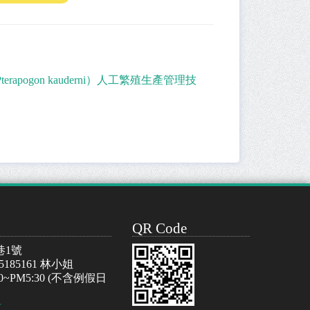
pogon kauderni）人工繁殖生產管理技
QR Code
巷1號
-5185161 林小姐
~PM5:30 (不含例假日
w