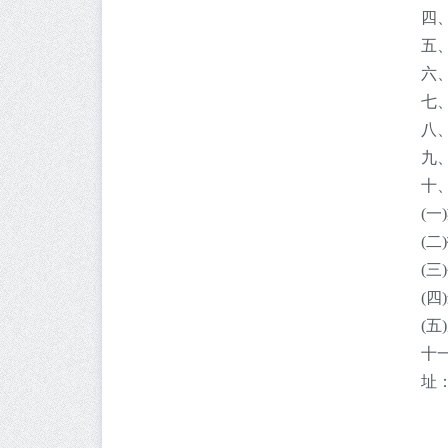
四
五
六
七
八
九
十
(一
(二
(
(
(
十
址：