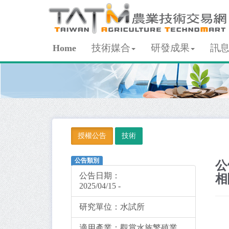
技術媒合
研發成果
訊
Home
授權公告
技術
公告類別
公
公告日期：
相
2025/04/15 -
研究單位：
水試所
適用產業：
觀賞水族繁殖業、