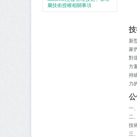
屬技術授權相關事項
技
新
家
對
方
持
力
公
一、
二、
技
三