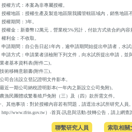
、授權方式：本案為非專屬授權。
、授權地區：授權生產及製造地區限我國管轄區域內，銷售地區
、授權期間：3年。
、授權金：新臺幣12萬元，營業稅5%另計，付款方式依合約內容
、權利金：不收取。
、申請期間：自公告日起1年內，逾申請期間始提出申請者，水試
、申請方式：申請業者須檢附下列文件，向水試所提出申請，並
)業者基本資料表(附件二)。
)技術移轉意願書(附件三)。
三)公司合法設立登記證明文件影本。
四)最近一期公司納稅證明影本(一年內之新設立公司免附)。
五)農漁民團體或繁養殖戶免附（三）及（四）款所需文件。
一、其他事項：對於授權內容若有問題，請逕洽水試所研究人員
http://www.tfrin.gov.tw）-首頁-訊息與活動-技轉公告，請