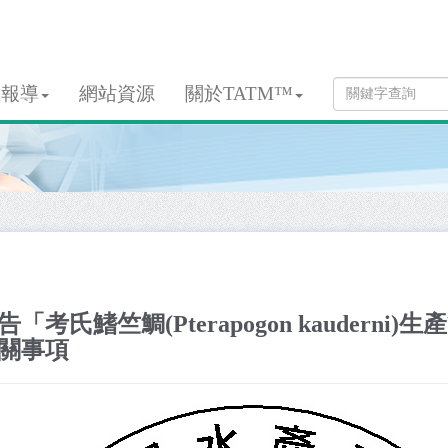
息報導
網站資源
關於TATM™
告「考氏鰭竺鯛(Pterapogon kauder
關事項