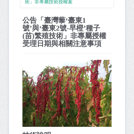
術」非專屬技術授權案
公告「臺灣藜‘臺東1
號’與‘臺東2號-早橙’種子
(苗)繁殖技術」非專屬授權
受理日期與相關注意事項