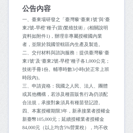
公告內容
一、臺東場研發之「臺灣藜‘臺東1號’與‘臺
東2號-早橙’種子(苗)繁殖技術」(相關說明
資料如附件1)，辦理非專屬授權國內業
者，並限於我國管轄區內生產及製造。
二、交付材料與諮詢服務：提供臺灣藜‘臺
東1號’及‘臺東2號-早橙’種子各1,000公克；
技術手冊1份。輔導時數3小時(於正常上班
時段內)。
三、申請資格：我國之人民、法人、團體
或其他機構，若涉及種苗販售行為仍須配
合法規，承接對象須具有種苗登記證。
四、本案授權期限3年，新承接業者授權金
新臺幣105,000元；延續授權業者授權金
84,000元（以上均含5%營業稅），均不收