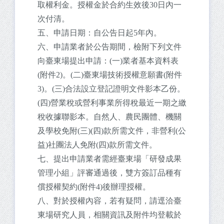
取權利金。授權金於合約生效後30日內一
次付清。
五、申請日期：自公告日起5年內。
六、申請業者於公告期間，檢附下列文件
向臺東場提出申請：(一)業者基本資料表
(附件2)。(二)臺東場技術授權意願書(附件
3)。(三)合法設立登記證明文件影本乙份。
(四)營業稅或營利事業所得稅最近一期之繳
稅收據聯影本。自然人、農民團體、機關
及學校免附(三)(四)款所需文件，非營利(公
益)社團法人免附(四)款所需文件。
七、提出申請業者需經臺東場「研發成果
管理小組」評審通過後，雙方簽訂品種有
償授權契約(附件4)後辦理授權。
八、對於授權內容，若有疑問，請逕洽臺
東場研究人員，相關資訊及附件均登載於