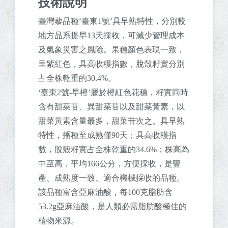
技術說明
臺灣藜品種‘臺東1號’具早熟特性，分別較
地方品系提早13天採收，可減少管理成本
及氣象災害之風險。果穗顏色表現一致，
呈紫紅色，具高收穫指數，脫殼籽實分別
占全株乾重的30.4%。
‘臺東2號-早橙’屬於橙紅色花穗，籽實同時
含有甜菜苷、異甜菜苷以及甜菜黃素，以
甜菜黃素含量最多，甜菜苷次之。具早熟
特性，播種至成熟僅90天；具高收穫指
數，脫殼籽實占全株乾重的34.6%；株高為
中至高，平均166公分，方便採收，是豐
產、成熟度一致、適合機械採收的品種。
該品種富含亞麻油酸，每100克脂肪含
53.2g亞麻油酸，是人類必需脂肪酸極佳的
植物來源。