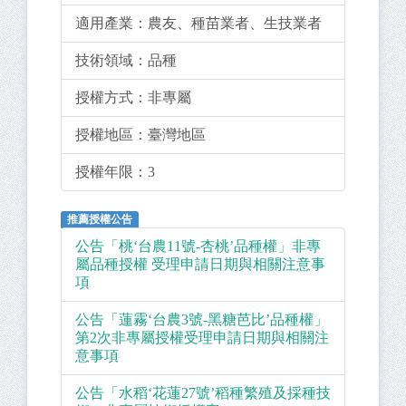
適用產業：
農友、種苗業者、生技業者
技術領域：
品種
授權方式：
非專屬
授權地區：
臺灣地區
授權年限：
3
推薦授權公告
公告「桃‘台農11號-杏桃’品種權」非專
屬品種授權 受理申請日期與相關注意事
項
公告「蓮霧‘台農3號-黑糖芭比’品種權」
第2次非專屬授權受理申請日期與相關注
意事項
公告「水稻‘花蓮27號’稻種繁殖及採種技