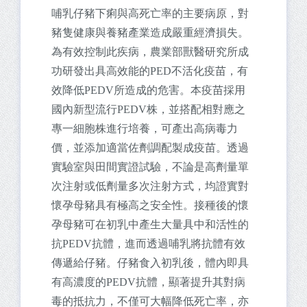
哺乳仔豬下痢與高死亡率的主要病原，對
豬隻健康與養豬產業造成嚴重經濟損失。
為有效控制此疾病，農業部獸醫研究所成
功研發出具高效能的PED不活化疫苗，有
效降低PEDV所造成的危害。本疫苗採用
國內新型流行PEDV株，並搭配相對應之
專一細胞株進行培養，可產出高病毒力
價，並添加適當佐劑調配製成疫苗。透過
實驗室與田間實證試驗，不論是高劑量單
次注射或低劑量多次注射方式，均證實對
懷孕母豬具有極高之安全性。接種後的懷
孕母豬可在初乳中產生大量具中和活性的
抗PEDV抗體，進而透過哺乳將抗體有效
傳遞給仔豬。仔豬食入初乳後，體內即具
有高濃度的PEDV抗體，顯著提升其對病
毒的抵抗力，不僅可大幅降低死亡率，亦