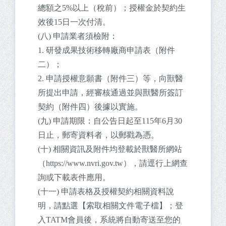
總額之5%以上（稅前）；授權金於契約生
效後15日一次付清。
(八) 申請業者須檢附：
1. 研發成果技術移轉廠商申請表（附件
二）；
2. 申請授權意願書（附件三）等，向獸醫
所提出申請，經審核通過並與獸醫所簽訂
契約（附件四）後據以實施。
(九) 申請期限：自公告日起至115年6月30
日止，郵寄資料者，以郵戳為憑。
(十) 相關資訊及附件均登載於獸醫所網站
（https://www.nvri.gov.tw），請逕行上網查
詢或下載表件應用。
(十一) 申請表格及授權契約相關資料說
明，請點選【索取相關文件電子檔】；登
入TATM會員後，系統將自動寄送至您的