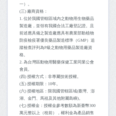
一）。
(三) 廠商資格：
1. 位於我國管轄區域內之動物用生物藥品
製造廠，並領有我國合法工廠登記證。且
前述應具備之製造廠應具有農業部動植物
防疫檢疫署優良藥品製造標準（GMP）追
蹤檢查評列為P級之動物用藥品製造廠資
格。
2. 為台灣區動物用醫藥保健工業同業公會
會員。
(四) 授權方式：非專屬技術授權。
(五) 授權期限：10年。
(六) 授權地區：限我國管轄區域(臺灣、澎
湖、金門、馬祖及其他附屬島嶼)。
(七) 授權金：授權金參考數額為新臺幣300
萬元整以上（稅前），權利金為產品銷售