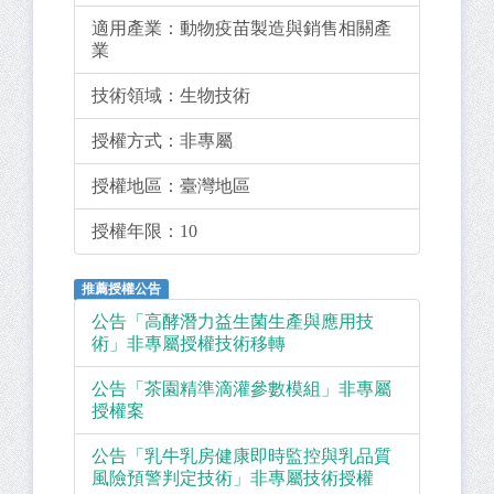
適用產業：
動物疫苗製造與銷售相關產
業
技術領域：
生物技術
授權方式：
非專屬
授權地區：
臺灣地區
授權年限：
10
推薦授權公告
公告「高酵潛力益生菌生產與應用技
術」非專屬授權技術移轉
公告「茶園精準滴灌參數模組」非專屬
授權案
公告「乳牛乳房健康即時監控與乳品質
風險預警判定技術」非專屬技術授權