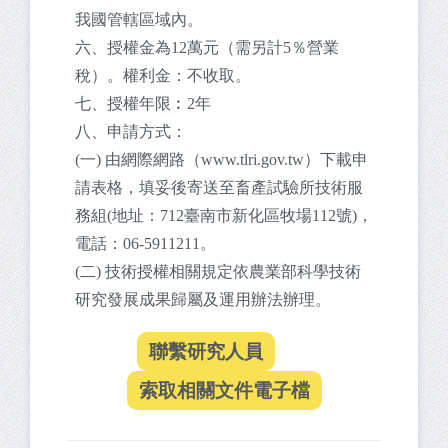
我國管轄區域內。
六、授權金為12萬元（需另計5％營業
稅）。權利金：不收取。
七、授權年限︰2年
八、申請方式：
(一) 由網際網路（www.tlri.gov.tw）下載申
請表格，填妥後寄送至畜產試驗所技術服
務組(地址：712臺南市新化區牧場112號)，
電話：06-5911211。
(二) 技術授權相關規定依農業部科學技術
研究發展成果歸屬及運用辦法辦理。