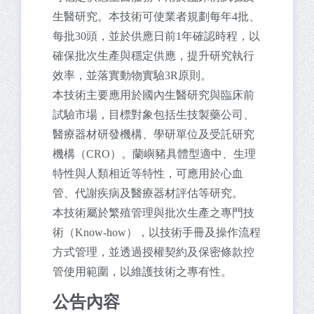
生醫研究。本技術可使業者規劃每年4批、
每批30頭，並於供應日前1年確認時程，以
確保批次生產與穩定供應，提升研究執行
效率，並落實動物實驗3R原則。
本技術主要應用於國內生醫研究與臨床前
試驗市場，目標對象包括生技製藥公司、
醫療器材研發機構、學研單位及受託研究
機構（CRO）。蘭嶼豬具體型適中、生理
特性與人類相近等特性，可應用於心血
管、代謝疾病及醫療器材評估等研究。
本技術屬於繁殖管理與批次生產之專門技
術（Know-how），以技術手冊及操作流程
方式管理，並透過授權契約及保密條款控
管使用範圍，以維護技術之專有性。
公告內容