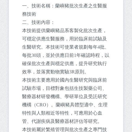
一、技術名稱：蘭嶼豬批次生產之生醫服
務技術
二、技術內容：
本技術提供蘭嶼豬品系客製化批次生產，
可穩定供應生醫服務，用於臨床前試驗及
生醫研究。本技術可使業者規劃每年4批、
每批30頭，並於供應日前1年確認時程，以
確保批次生產與穩定供應，提升研究執行
效率，並落實動物實驗3R原則。
本技術主要應用於國內生醫研究與臨床前
試驗市場，目標對象包括生技製藥公司、
醫療器材研發機構、學研單位及受託研究
機構（CRO）。蘭嶼豬具體型適中、生理
特性與人類相近等特性，可應用於心血
管、代謝疾病及醫療器材評估等研究。
本技術屬於繁殖管理與批次生產之專門技