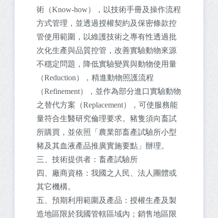
術（Know-how），以技術手冊及操作流程
方式管理，並透過授權契約及保密條款控
管使用範圍，以維護技術之專有性透過批
次化生產與品質控管，改善實驗動物來源
不穩定問題，降低實驗變異與動物使用量
（Reduction），精進動物照護流程
（Refinement），並作為部分進口實驗動物
之替代方案（Replacement），可使服務能
量符合生醫研究倫理要求。豬隻須向畜試
所購買，並依照「農業部畜產試驗所小型
豬及其血液產品推廣實施要點」辦理。
三、技術提供者：畜產試驗所
四、廠商資格：我國之人民、法人團體或
其它機構。
五、預期利用範圍及產品：授權生產及製
造地區限於我國管轄區域內；銷售地區限