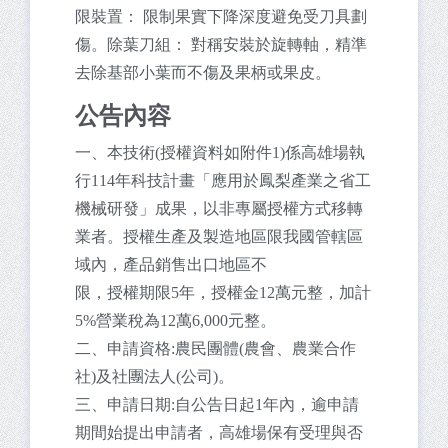
限裝置： 限制果實下降深度避免受刀具劃
傷。除葉刀組： 對稱安裝於旋轉軸，精準
去除基部小葉而不傷及果柄或果皮。
公告內容
一、本技術(授權資料如附件1)係高雄場執
行114年科技計畫「應用於鳳梨產業之省工
機械研發」成果，以非專屬授權方式移轉
業者。授權生產及製造地區限我國管轄區
域內，產品銷售出口地區不
限，授權期限5年，授權金12萬元整，加計
5%營業稅為12萬6,000元整。
二、申請資格:農民團體(農會、農業合作
社)及社團法人(公司)。
三、申請日期:自公告日起1年內，逾申請
期間始提出申請者，高雄場保有受理與否