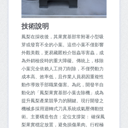
技術說明
鳳梨在採收後，其果實基部常附著小型吸
芽或發育不全的小葉。這些小葉不僅影響
外觀美觀，更易藏匿粉介殼蟲等害蟲，成
為外銷檢疫時的重大障礙。傳統上，移除
小葉完全依賴人工持刀削除，不僅勞動力
成本高、效率低，且作業人員易因重複性
動作導致手部職業傷害。為此，開發半自
動化的「鳳梨果實基部小葉去除機」成為
提升鳳梨產業競爭力的關鍵。現行開發之
機械多採用迴轉式刀具系統或氣壓傳動技
術。主要構造包含：定位支撐架： 確保鳳
梨果實穩定放置，避免損傷果肉。行程極