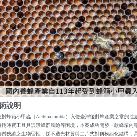
術說明
應對蜂箱小甲蟲（Aethina tumida）入侵臺灣後對蜂產業之
阱耗時費工且具誤殺蜂群風險等困境，本案成功開發一款蜂箱內
喜鑽狹縫之生物習性，採不透光材質與二片式對稱模組化結構，