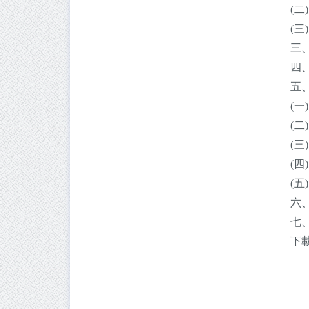
(二
(三
三
四
五
(一
(二
(
(四
(五
六
七、
下