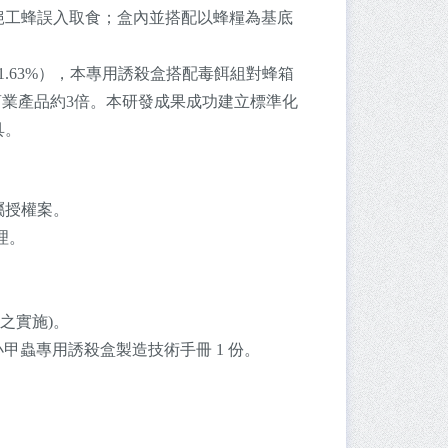
絕工蜂誤入取食；盒內並搭配以蜂糧為基底
.63%），本專用誘殺盒搭配毒餌組對蜂箱
商業產品約3倍。本研發成果成功建立標準化
具。
屬授權案。
理。
之實施)。
箱小甲蟲專用誘殺盒製造技術手冊 1 份。