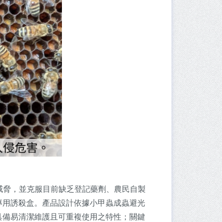
常態性威脅，並克服目前缺乏登記藥劑、農民自製
專用誘殺盒。產品設計依據小甲蟲成蟲避光
具備易清潔維護且可重複使用之特性；關鍵