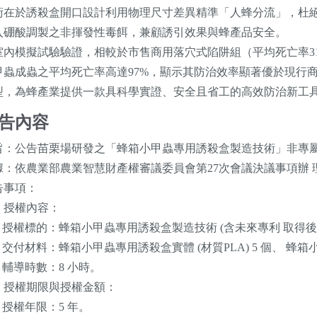
術在於誘殺盒開口設計利用物理尺寸差異精準「人蜂分流」，杜
入硼酸調製之非揮發性毒餌，兼顧誘引效果與蜂產品安全。
室內模擬試驗驗證，相較於市售商用落穴式陷阱組（平均死亡率31
甲蟲成蟲之平均死亡率高達97%，顯示其防治效率顯著優於現行
型，為蜂產業提供一款具科學實證、安全且省工的高效防治新工
告內容
旨：公告苗栗場研發之「蜂箱小甲蟲專用誘殺盒製造技術」非專
據：依農業部農業智慧財產權審議委員會第27次會議決議事項辦 
告事項：
、授權內容：
一) 授權標的：蜂箱小甲蟲專用誘殺盒製造技術 (含未來專利 取得後
) 交付材料：蜂箱小甲蟲專用誘殺盒實體 (材質PLA) 5 個、 蜂
) 輔導時數：8 小時。
、授權期限與授權金額：
) 授權年限：5 年。