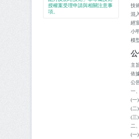
授權案受理申請與相關注意事
技
項。
混
經
小
模
公
主
依
公
一
(
(二
(三
二
(一