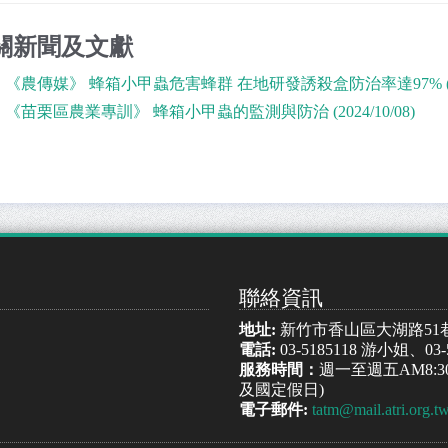
關新聞及文獻
《農傳媒》 蜂箱小甲蟲危害蜂群 在地研發誘殺盒防治率達97% (2026
《苗栗區農業專訓》 蜂箱小甲蟲的監測與防治 (2024/10/08)
聯絡資訊
地址:
新竹市香山區大湖路51
電話:
03-5185118 游小姐、03
服務時間：
週一至週五AM8:30
及國定假日)
電子郵件:
tatm@mail.atri.org.t