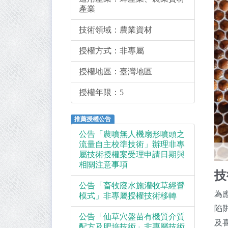
產業
技術領域：
農業資材
授權方式：
非專屬
授權地區：
臺灣地區
授權年限：
5
推薦授權公告
公告「農噴無人機扇形噴頭之
流量自主校準技術」辦理非專
屬技術授權案受理申請日期與
相關注意事項
技
公告「畜牧廢水施灌牧草經營
為
模式」非專屬授權技術移轉
陷
公告「仙草穴盤苗有機質介質
及
配方及肥培技術」非專屬技術