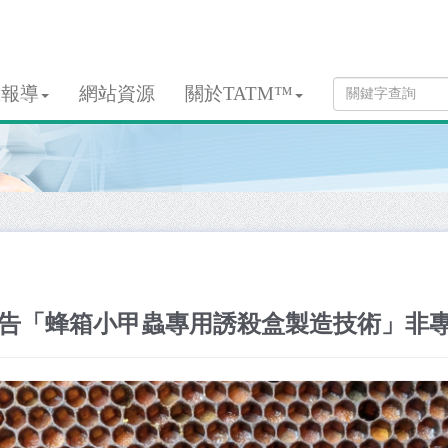
息報導
網站資源
關於TATM™
告「蜂箱小甲蟲專用誘殺盒製造技術」非