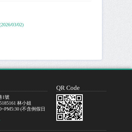
/03/02)
QR Code
巷1號
-5185161 林小姐
~PM5:30 (不含例假日
w