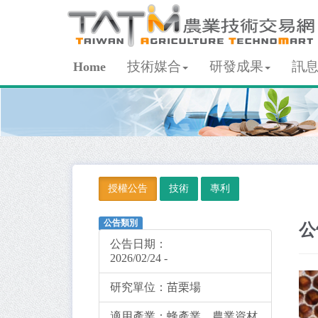
技術媒合
研發成果
訊
Home
授權公告
技術
專利
公告類別
公
公告日期：
2026/02/24 -
研究單位：
苗栗場
適用產業：
蜂產業、農業資材