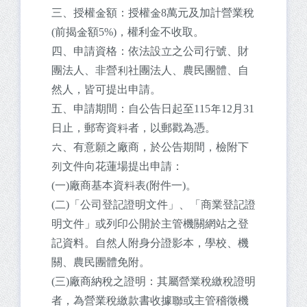
三、授權金額：授權金8萬元及加計營業稅
(前揭金額5%)，權利金不收取。
四、申請資格：依法設立之公司行號、財
團法人、非營利社團法人、農民團體、自
然人，皆可提出申請。
五、申請期間：自公告日起至115年12月31
日止，郵寄資料者，以郵戳為憑。
六、有意願之廠商，於公告期間，檢附下
列文件向花蓮場提出申請：
(一)廠商基本資料表(附件一)。
(二)「公司登記證明文件」、「商業登記證
明文件」或列印公開於主管機關網站之登
記資料。自然人附身分證影本，學校、機
關、農民團體免附。
(三)廠商納稅之證明：其屬營業稅繳稅證明
者，為營業稅繳款書收據聯或主管稽徵機