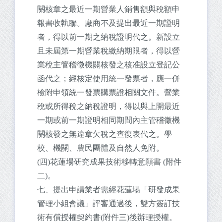
關核章之最近一期營業人銷售額與稅額申
報書收執聯。廠商不及提出最近一期證明
者，得以前一期之納稅證明代之。新設立
且未屆第一期營業稅繳納期限者，得以營
業稅主管稽徵機關核發之核准設立登記公
函代之；經核定使用統一發票者，應一併
檢附申領統一發票購票證相關文件。營業
稅或所得稅之納稅證明，得以與上開最近
一期或前一期證明相同期間內主管稽徵機
關核發之無違章欠稅之查復表代之。學
校、機關、農民團體及自然人免附。
(四)花蓮場研究成果技術移轉意願書 (附件
二)。
七、提出申請業者需經花蓮場「研發成果
管理小組會議」評審通過後，雙方簽訂技
術有償授權契約書(附件三)後辦理授權。