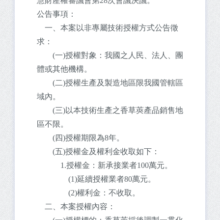
慧財產權審議會第28次會議決議。
公告事項：
一、本案以非專屬技術授權方式公告徵
求：
(一)授權對象：我國之人民、法人、團
體或其他機構。
(二)授權生產及製造地區限我國管轄區
域內。
(三)以本技術生產之香草莢產品銷售地
區不限。
(四)授權期限為8年。
(五)授權金及權利金收取如下：
1.授權金：新承接業者100萬元。
(1)延續授權業者80萬元。
(2)權利金：不收取。
二、本案授權內容：