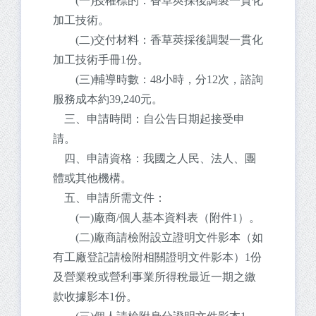
(一)授權標的：香草莢採後調製一貫化
加工技術。
(二)交付材料：香草莢採後調製一貫化
加工技術手冊1份。
(三)輔導時數：48小時，分12次，諮詢
服務成本約39,240元。
三、申請時間：自公告日期起接受申
請。
四、申請資格：我國之人民、法人、團
體或其他機構。
五、申請所需文件：
(一)廠商/個人基本資料表（附件1）。
(二)廠商請檢附設立證明文件影本（如
有工廠登記請檢附相關證明文件影本）1份
及營業稅或營利事業所得稅最近一期之繳
款收據影本1份。