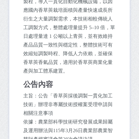
製程，導入一貫化自動化機械設備，以因
應國內香草莢栽培面積與產量快速成長所
衍生之大量調製需求，本技術相較傳統人
工調製方式，整體處理量提升 5–10 倍，單
日處理量達 1 公噸以上青莢，並有效維持
產品品質一致性與穩定性，整體技術可有
效縮短調製時程、降低人力依賴，並確保
香草莢香氣品質，適用於香草莢商業化量
產與加工體系建置。
公告內容
主旨：公告「香草莢採後調製一貫化加工
技術」辦理非專屬技術授權案受理申請與
相關注意事項
依據：農業部科學技術研究發展成果歸屬
及運用辦法與115年3月26日農業部農業智