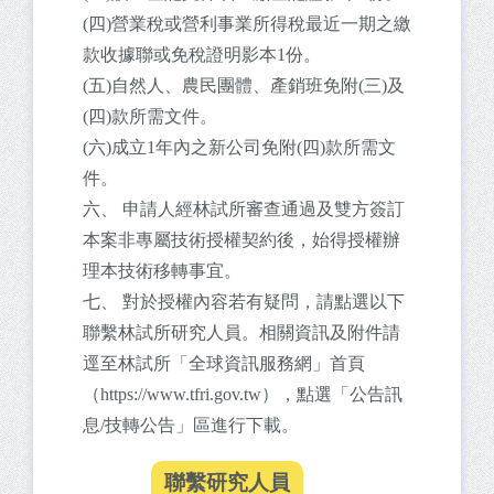
(四)營業稅或營利事業所得稅最近一期之繳
款收據聯或免稅證明影本1份。
(五)自然人、農民團體、產銷班免附(三)及
(四)款所需文件。
(六)成立1年內之新公司免附(四)款所需文
件。
六、 申請人經林試所審查通過及雙方簽訂
本案非專屬技術授權契約後，始得授權辦
理本技術移轉事宜。
七、 對於授權內容若有疑問，請點選以下
聯繫林試所研究人員。相關資訊及附件請
逕至林試所「全球資訊服務網」首頁
（https://www.tfri.gov.tw），點選「公告訊
息/技轉公告」區進行下載。