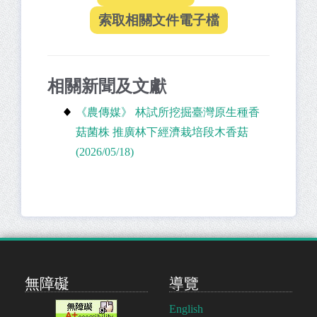
相關新聞及文獻
《農傳媒》 林試所挖掘臺灣原生種香
菇菌株 推廣林下經濟栽培段木香菇
(2026/05/18)
無障礙
導覽
English