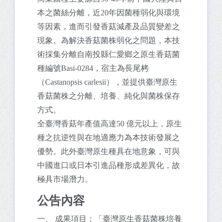
本之菌絲分離，近20年因菌種弱化與環境
等因素，進而引發香菇減產及品質變差之
現象。為解決香菇菌株弱化之問題，本技
術採集分離自南投縣仁愛鄉之原生香菇菌
種編號Basi-0284，宿主為長尾栲
（Castanopsis carlesii），並提供臺灣原生
香菇菌株之分離、培養、純化與菌株保存
方式。
全臺灣香菇年產值高達50 億元以上，原生
種之抗逆性與在地適應力為本技術發展之
優勢。此外臺灣原生種具在地意象，可與
中國進口或日本引進品種形成差異化，故
極具市場潛力。
公告內容
一、 成果項目：「臺灣原生香菇菌株培養