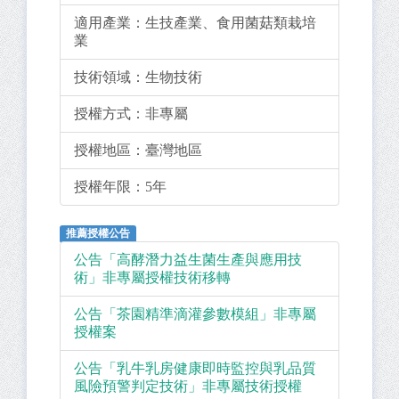
適用產業：
生技產業、食用菌菇類栽培
業
技術領域：
生物技術
授權方式：
非專屬
授權地區：
臺灣地區
授權年限：
5年
推薦授權公告
公告「高酵潛力益生菌生產與應用技
術」非專屬授權技術移轉
公告「茶園精準滴灌參數模組」非專屬
授權案
公告「乳牛乳房健康即時監控與乳品質
風險預警判定技術」非專屬技術授權