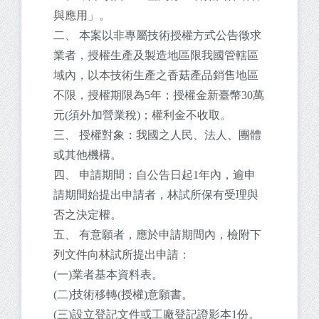
與應用」。
二、 本案以非專屬技術授權方式公告徵求
業者，授權生產及製造地區限我國管轄區
域內，以本技術生產之香菇產品銷售地區
不限，授權期限為5年；授權金新臺幣30萬
元(須外加營業稅)；權利金不收取。
三、 授權對象：我國之人民、法人、團體
或其他機構。
四、 申請期間：自公告日起1年內，逾申
請期間始提出申請者，林試所保有受理與
否之決定權。
五、 有意願者，應於申請期間內，檢附下
列文件向林試所提出申請：
(一)業者基本資料表。
(二)技術移轉(授權)意願書。
(三)設立登記文件或工廠登記證影本1份。