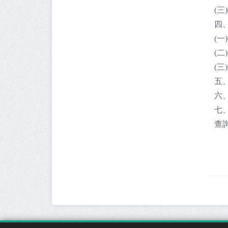
(三
四
(
(
(
五
六
七、
查