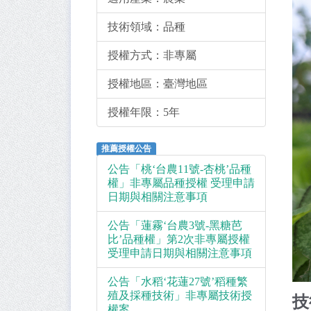
技術領域：
品種
授權方式：
非專屬
授權地區：
臺灣地區
授權年限：
5年
推薦授權公告
公告「桃‘台農11號-杏桃’品種
權」非專屬品種授權 受理申請
日期與相關注意事項
公告「蓮霧‘台農3號-黑糖芭
比’品種權」第2次非專屬授權
受理申請日期與相關注意事項
公告「水稻‘花蓮27號’稻種繁
殖及採種技術」非專屬技術授
技
權案