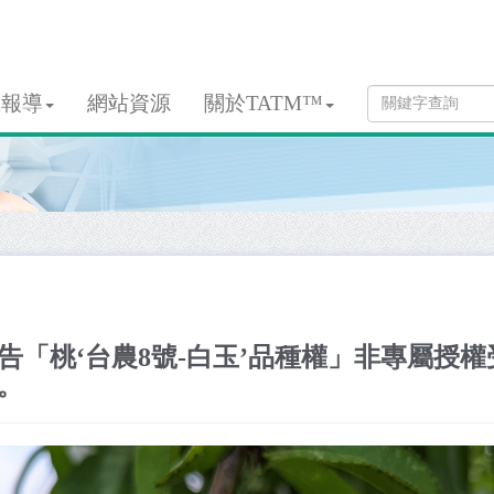
息報導
網站資源
關於TATM™
告「桃‘台農8號-白玉’品種權」非專屬授
。