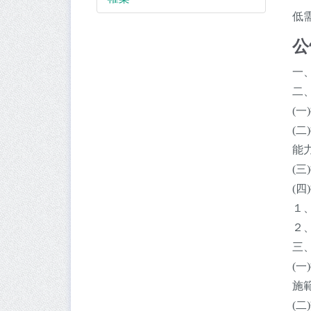
低
公
一、
二
(
(
能
(三
(
１
２
三
(
施
(二