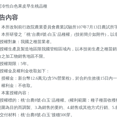
需冷性白色果皮早生桃品種
告內容
本所改制前行政院農業委員會農業試驗所107年7月13日農試所字第1
、本所研發之「桃‘台農8號-白玉’品種權」(技術簡介如附件)，
一)授權對象：我國之種苗業者。
二)授權生產及製造地區限我國管轄區域內，以本技術生產之種苗
力之加工物銷售地區不限。
)授權期限：5年。
四)授權金及權利金收取如下：
、授權金：新台幣12.6萬元(含5%營業稅)，於合約生效後15日內
、權利金：不收取。
、本案授權內容：
一)授權標的：桃‘台農8號-白玉’品種權。(權利範圍：種子種苗收穫
範圍為目的而調製、3.為銷售的要約、4.銷售或其他方式行銷、5.
)交付材料：桃‘台農8號-白玉’接穗500芽。