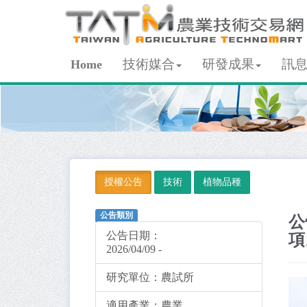
技術媒合
研發成果
訊
Home
授權公告
技術
植物品種
公告類別
公
公告日期：
項
2026/04/09 -
研究單位：
農試所
適用產業：
農業