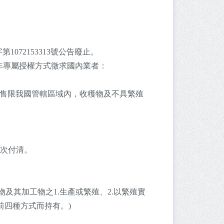
072153313號公告廢止。
以非專屬授權方式徵求國內業者：
銷售限我國管轄區域內，收穫物及不具繁殖
一次付清。
物及其加工物之1.生產或繁殖、2.以繁殖實
前四種方式而持有。)