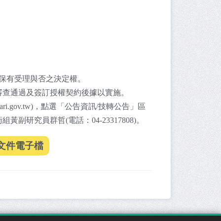
保有受理與否之決定權。
審查通過及簽訂授權契約後據以實施。
ri.gov.tw)，點選「公告資訊/技轉公告」區
究員群哲(電話：04-23317808)。