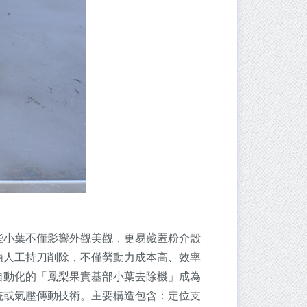
些小葉不僅影響外觀美觀，更易藏匿粉介殼
賴人工持刀削除，不僅勞動力成本高、效率
自動化的「鳳梨果實基部小葉去除機」成為
統或氣壓傳動技術。主要構造包含：定位支