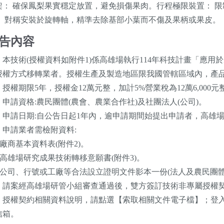
架： 確保鳳梨果實穩定放置，避免損傷果肉。行程極限裝置： 
： 對稱安裝於旋轉軸，精準去除基部小葉而不傷及果柄或果皮。
告內容
、本技術(授權資料如附件1)係高雄場執行114年科技計畫「應
授權方式移轉業者。授權生產及製造地區限我國管轄區域內，產
授權期限5年，授權金12萬元整，加計5%營業稅為12萬6,000元
、申請資格:農民團體(農會、農業合作社)及社團法人(公司)。
、申請日期:自公告日起1年內，逾申請期間始提出申請者，高雄
、申請業者需檢附資料:
)廠商基本資料表(附件2)。
二)高雄場研究成果技術轉移意願書(附件3)。
三)公司、行號或工廠等合法設立證明文件影本一份(法人及農民團體
、請案經高雄場研管小組審查通過後，雙方簽訂技術非專屬授權契
、授權契約相關資料說明，請點選【索取相關文件電子檔】；登入
信箱。