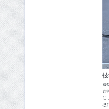
技
鳳
蟲
低
提