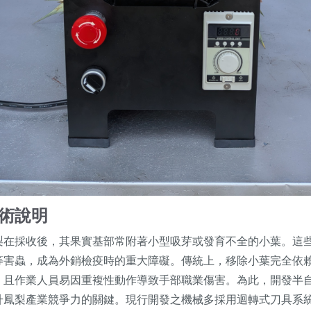
術說明
梨在採收後，其果實基部常附著小型吸芽或發育不全的小葉。這
等害蟲，成為外銷檢疫時的重大障礙。傳統上，移除小葉完全依
，且作業人員易因重複性動作導致手部職業傷害。為此，開發半
升鳳梨產業競爭力的關鍵。現行開發之機械多採用迴轉式刀具系