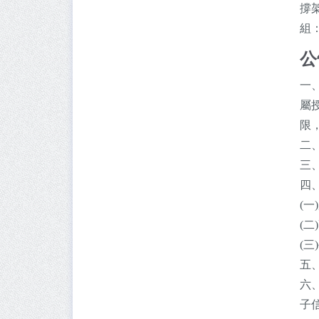
撐
組
公
一
屬
限，
二
三
四
(一
(
(
五
六
子