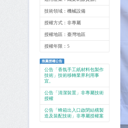
技術領域：
機械設備
授權方式：
非專屬
授權地區：
臺灣地區
授權年限：
5
推薦授權公告
公告「香氛手工紙材料包製作
技術」技術移轉業界利用事
宜。
公告「清潔裝置」非專屬技術
授權
公告「蜂箱出入口啟閉結構製
造及裝配技術」非專屬授權案