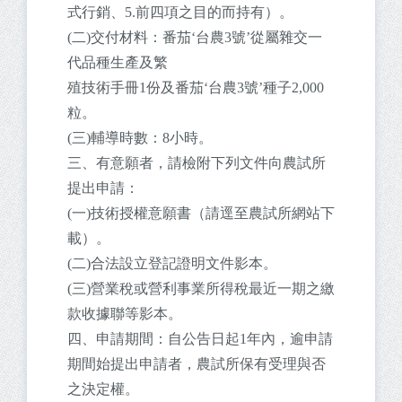
式行銷、5.前四項之目的而持有）。
(二)交付材料：番茄‘台農3號’從屬雜交一
代品種生產及繁
殖技術手冊1份及番茄‘台農3號’種子2,000
粒。
(三)輔導時數：8小時。
三、有意願者，請檢附下列文件向農試所
提出申請：
(一)技術授權意願書（請逕至農試所網站下
載）。
(二)合法設立登記證明文件影本。
(三)營業稅或營利事業所得稅最近一期之繳
款收據聯等影本。
四、申請期間：自公告日起1年內，逾申請
期間始提出申請者，農試所保有受理與否
之決定權。