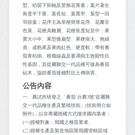
型、幼苗下胚軸及莖無花青素；葉片著生
角度半下垂、葉長短、葉寬窄、葉型一回
羽狀葉；花序主為單梗簡單花序、花瓣呈
色黃、花梗具離層、花梗長度短至中；果
實大小中、果型微扁型、果梗痕大、無綠
肩、成熟果及果肉紅色、硬度軟；帶有番
茄青枯病、根瘤線蟲及萎凋病主效顯性抗
性基因，其從屬雜交一代品種可做為番茄
砧木，協助番茄接穗對抗土傳病害。
公告內容
一、農試所研發之「番茄‘台農3號’從屬雜
交一代品種生產及繁殖技術」(技術簡介如
附件)，以非專屬授權方式徵求國內業者：
(一)授權對象：我國之種苗業者。
(二)授權生產及製造地區限我國管轄區域