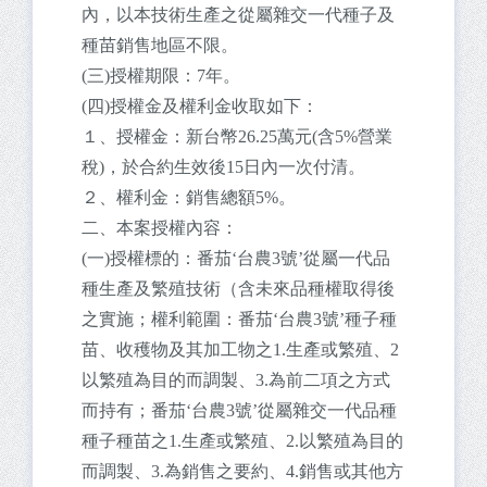
內，以本技術生產之從屬雜交一代種子及
種苗銷售地區不限。
(三)授權期限：7年。
(四)授權金及權利金收取如下：
１、授權金：新台幣26.25萬元(含5%營業
稅)，於合約生效後15日內一次付清。
２、權利金：銷售總額5%。
二、本案授權內容：
(一)授權標的：番茄‘台農3號’從屬一代品
種生產及繁殖技術（含未來品種權取得後
之實施；權利範圍：番茄‘台農3號’種子種
苗、收穫物及其加工物之1.生產或繁殖、2
以繁殖為目的而調製、3.為前二項之方式
而持有；番茄‘台農3號’從屬雜交一代品種
種子種苗之1.生產或繁殖、2.以繁殖為目的
而調製、3.為銷售之要約、4.銷售或其他方