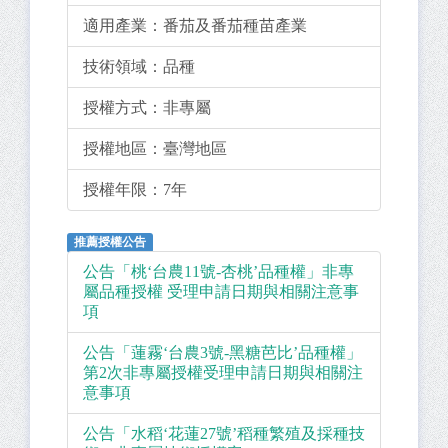
適用產業：
番茄及番茄種苗產業
技術領域：
品種
授權方式：
非專屬
授權地區：
臺灣地區
授權年限：
7年
推薦授權公告
公告「桃‘台農11號-杏桃’品種權」非專
屬品種授權 受理申請日期與相關注意事
項
公告「蓮霧‘台農3號-黑糖芭比’品種權」
第2次非專屬授權受理申請日期與相關注
意事項
公告「水稻‘花蓮27號’稻種繁殖及採種技