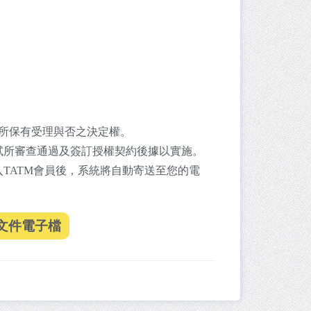
所保有受理與否之決定權。
試所審查通過及簽訂授權契約後據以實施。
TATM會員後，系統將自動寄送至您的電