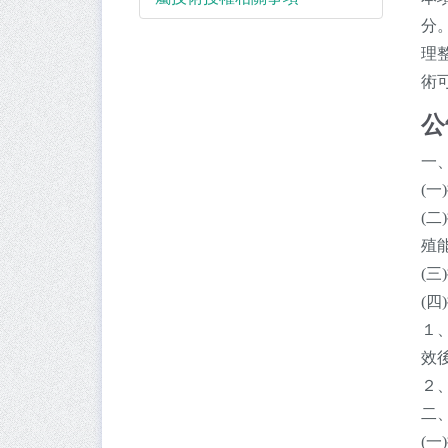
分
理
術
公
一
(
(
殖
(三
(
１、
效
２
二
(