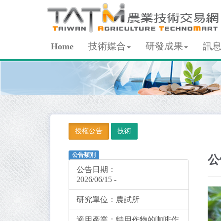
技術媒合
研發成果
訊
Home
授權公告
技術
公告類別
公
公告日期：
2026/06/15 -
研究單位：
農試所
適用產業：
特用作物的咖啡作