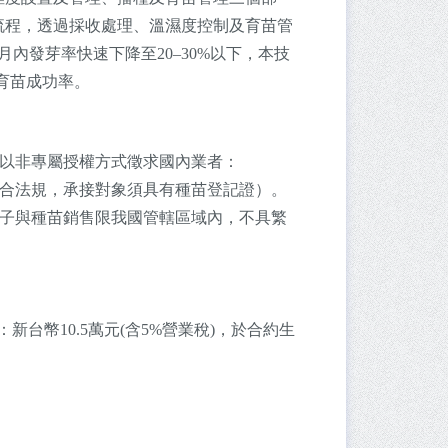
流程，透過採收處理、溫濕度控制及育苗管
月內發芽率快速下降至20–30%以下，本技
與育苗成功率。
，以非專屬授權方式徵求國內業者：
配合法規，承接對象須具有種苗登記證）。
種子與種苗銷售限我國管轄區域內，不具繁
民：新台幣10.5萬元(含5%營業稅)，於合約生