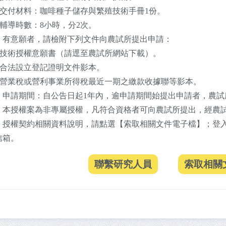
二)交付材料：咖啡種子儲存與繁殖技術手冊1份。
三)輔導時數：8小時，分2次。
、有意願者，請檢附下列文件向農試所提出申請：
一)技術授權意願書（請逕至農試所網站下載）。
二)合法設立登記證明文件影本。
三)營業稅或營利事業所得稅最近一期之繳款收據聯等影本。
、申請期間：自公告日起1年內，逾申請期間始提出申請者，農試
、本授權案為非專屬授權，凡符合資格者可向農試所提出，經農
、授權契約相關資料說明，請點選【索取相關文件電子檔】；登入
信箱。