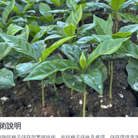
術說明
項咖啡種子儲存與繁殖技術，包括種子採收及處理、儲存環境溫