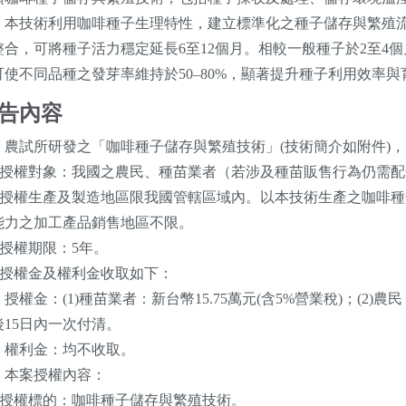
。本技術利用咖啡種子生理特性，建立標準化之種子儲存與繁殖
整合，可將種子活力穩定延長6至12個月。相較一般種子於2至4個
可使不同品種之發芽率維持於50–80%，顯著提升種子利用效率
告內容
、農試所研發之「咖啡種子儲存與繁殖技術」(技術簡介如附件)
一)授權對象：我國之農民、種苗業者（若涉及種苗販售行為仍需
二)授權生產及製造地區限我國管轄區域內。以本技術生產之咖啡
能力之加工產品銷售地區不限。
)授權期限：5年。
四)授權金及權利金收取如下：
授權金：(1)種苗業者：新台幣15.75萬元(含5%營業稅)；(2)農
後15日內一次付清。
、權利金：均不收取。
、本案授權內容：
一)授權標的：咖啡種子儲存與繁殖技術。