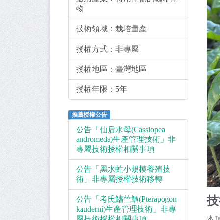
物
技術領域：
栽培量產
授權方式：
非專屬
授權地區：
臺灣地區
授權年限：
5年
推薦授權公告
公告「仙后水母(Cassiopea
andromeda)生產管理技術」非
專屬技術授權相關事項
公告「黑水虻小規模養殖技
術」非專屬授權技術移轉
技
公告「考氏鰭竺鯛(Pterapogon
kauderni)生產管理技術」非專
屬技術授權相關事項
本