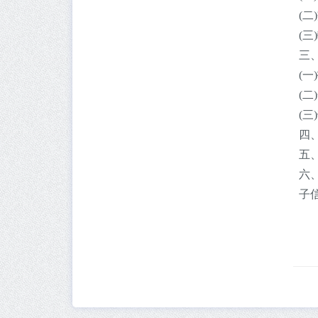
(
(
三
(
(
(
四
五
六
子