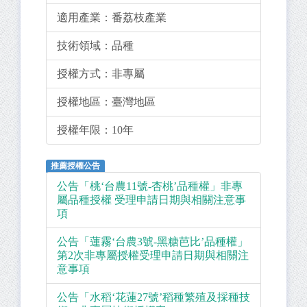
適用產業：
番荔枝產業
技術領域：
品種
授權方式：
非專屬
授權地區：
臺灣地區
授權年限：
10年
推薦授權公告
公告「桃‘台農11號-杏桃’品種權」非專
屬品種授權 受理申請日期與相關注意事
項
公告「蓮霧‘台農3號-黑糖芭比’品種權」
第2次非專屬授權受理申請日期與相關注
意事項
公告「水稻‘花蓮27號’稻種繁殖及採種技