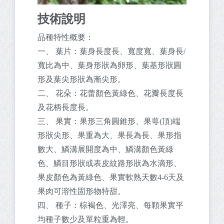
技術說明
品種特性概要：
一、 葉片：葉身長度長、寬度寬、葉身長/
寬比為中、葉身形狀為卵形、葉基形狀圓
形及葉尖形狀為漸尖形。
二、 花朵：花蕾顏色黃綠色、花瓣長度長
及花柄長度長。
三、 果實：果形三角圓錐形、果萼(頂)端
形狀尖形、果重為大、果長為長、果形指
數大、鱗溝展開度為中、鱗溝顏色黃綠
色、鱗目形狀或表皮紋路形狀為水滴形、
果皮顏色為黃綠色、果實軟熟天數4-6天及
果肉可溶性固形物特甜。
四、 種子：棕褐色、光澤亮、每顆果實平
均種子數少及單粒重為輕。