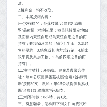
清。
2.權利金：均不收取。
二、本案授權內容：
(一)授權標的：番荔枝屬‘台農1號-綠翡
翠’品種權（權利範圍：種苗限於限定地點
及面積內繁殖自用或為繁殖自用之目的而
持有；收穫物及其加工物之1.生產、2.為銷
售的要約、3.銷售或其他方式行銷、4.輸出
限果實及其加工物、5.為前四項之目的而
持有）。
(二)交付材料：產銷班、農會及農業合作
社：每10公頃提供番荔枝屬‘台農1號-綠翡
翠’接穗60支；農民：每0.5公頃提供番荔枝
屬‘台農1號-綠翡翠’接穗3支。
(三)輔導時數：8小時，共1次。
三、有意願者，請檢附下列文件向農試所