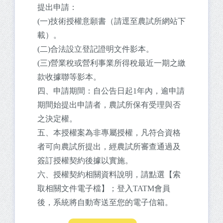
提出申請：
(一)技術授權意願書（請逕至農試所網站下
載）。
(二)合法設立登記證明文件影本。
(三)營業稅或營利事業所得稅最近一期之繳
款收據聯等影本。
四、申請期間：自公告日起1年內，逾申請
期間始提出申請者，農試所保有受理與否
之決定權。
五、本授權案為非專屬授權，凡符合資格
者可向農試所提出，經農試所審查通過及
簽訂授權契約後據以實施。
六、授權契約相關資料說明，請點選【索
取相關文件電子檔】；登入TATM會員
後，系統將自動寄送至您的電子信箱。