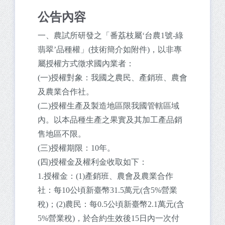
公告內容
一、農試所研發之「番荔枝屬‘台農1號-綠
翡翠’品種權」(技術簡介如附件)，以非專
屬授權方式徵求國內業者：
(一)授權對象：我國之農民、產銷班、農會
及農業合作社。
(二)授權生產及製造地區限我國管轄區域
內。以本品種生產之果實及其加工產品銷
售地區不限。
(三)授權期限：10年。
(四)授權金及權利金收取如下：
1.授權金：(1)產銷班、農會及農業合作
社：每10公頃新臺幣31.5萬元(含5%營業
稅)；(2)農民：每0.5公頃新臺幣2.1萬元(含
5%營業稅)，於合約生效後15日內一次付