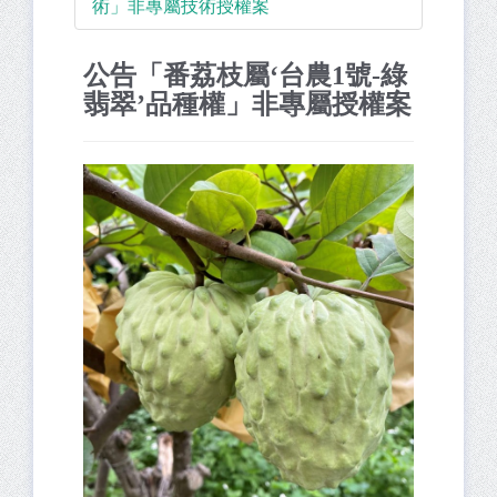
術」非專屬技術授權案
公告「番荔枝屬‘台農1號-綠
翡翠’品種權」非專屬授權案