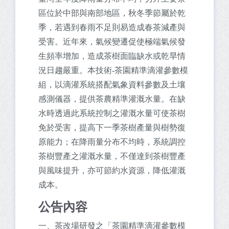
區位於中部與南部地區，秋冬季節屬於乾
季，若遇到春雨不足則易造成春茶減產與
受害。近年來，氣候變遷促使極端氣候發
生頻率增加，造成茶樹面臨缺水或乾旱情
況日趨嚴重。本技術-茶園精準滴灌參數模
組，以滴灌系統搭配氣象資料參數及土壤
感測儀器，提供茶農精準灌溉水量。在缺
水時透過此系統控制之灌溉水量可使茶樹
免於受害，提高下一季茶樹產量與樹勢復
原能力；在降雨量分布不均時，系統調控
茶樹豐產之灌溉水量，不僅達到茶樹豐產
與風味提升，亦可節約水資源，降低灌溉
成本。
公告內容
一、茶改場研發之「茶園精準滴灌參數模