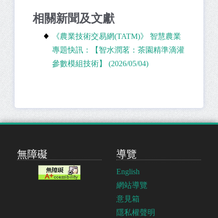
相關新聞及文獻
《農業技術交易網(TATM)》 智慧農業
專題快訊：【智水潤茗：茶園精準滴灌
參數模組技術】 (2026/05/04)
無障礙
導覽
English
網站導覽
意見箱
隱私權聲明