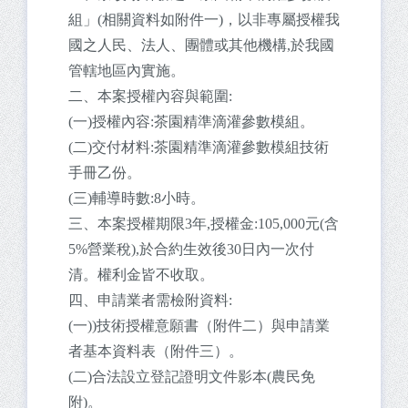
組」(相關資料如附件一)，以非專屬授權我
國之人民、法人、團體或其他機構,於我國
管轄地區內實施。
二、本案授權內容與範圍:
(一)授權內容:茶園精準滴灌參數模組。
(二)交付材料:茶園精準滴灌參數模組技術
手冊乙份。
(三)輔導時數:8小時。
三、本案授權期限3年,授權金:105,000元(含
5%營業稅),於合約生效後30日內一次付
清。權利金皆不收取。
四、申請業者需檢附資料:
(一))技術授權意願書（附件二）與申請業
者基本資料表（附件三）。
(二)合法設立登記證明文件影本(農民免
附)。