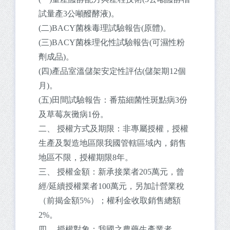
試量產3公噸醱酵液)。
(二)BACY菌株毒理試驗報告(原體)。
(三)BACY菌株理化性試驗報告(可濕性粉
劑成品)。
(四)產品室溫儲架安定性評估(儲架期12個
月)。
(五)田間試驗報告：番茄細菌性斑點病3份
及草莓灰黴病1份。
二、 授權方式及期限：非專屬授權，授權
生產及製造地區限我國管轄區域內，銷售
地區不限，授權期限8年。
三、 授權金額：新承接業者205萬元，曾
經/延續授權業者100萬元，另加計營業稅
（前揭金額5%）；權利金收取銷售總額
2%。
四、 授權對象：我國之農藥生產業者。