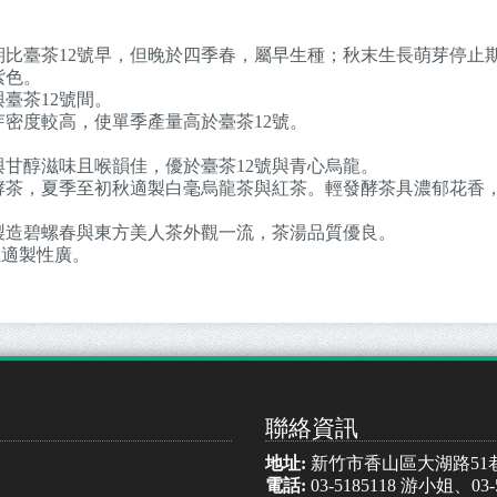
芽期比臺茶12號早，但晚於四季春，屬早生種；秋末生長萌芽停止
紫色。
與臺茶12號間。
但芽密度較高，使單季產量高於臺茶12號。
香與甘醇滋味且喉韻佳，優於臺茶12號與青心烏龍。
發酵茶，夏季至初秋適製白毫烏龍茶與紅茶。輕發酵茶具濃郁花香
製造碧螺春與東方美人茶外觀一流，茶湯品質優良。
且適製性廣。
聯絡資訊
地址:
新竹市香山區大湖路51
電話:
03-5185118 游小姐、03