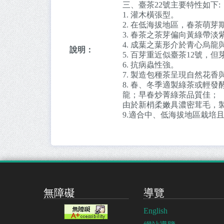
三、臺茶22號主要特性如下:
1. 灌木橫張型。
2. 在低海拔地區，春茶萌
3. 春茶之茶芽偏向黃綠帶淡
4. 成葉之葉形介於青心烏龍
說明：
5. 百芽重近似臺茶12號，
6. 抗病蟲性強。
7. 製造包種茶呈現自然花
8. 春、冬季適製綠茶或輕
龍；早春炒菁綠茶品質佳；
由於新梢柔嫩具濃密茸毛，
9.適合中、低海拔地區栽培
無障礙
導覽
English