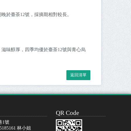
期晚於臺茶12號，採摘期相對較長。
，滋味醇厚，四季均優於臺茶12號與青心烏
QR Code
巷1號
-5185161 林小姐