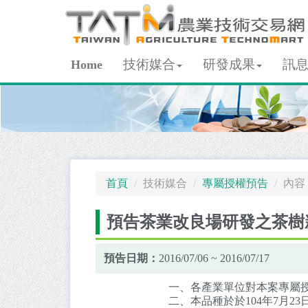
技術媒合
研發成果
訊
Home
首頁
技術媒合
專屬授權預告
內容
預告茶業改良場研發之茶樹
預告日期：
2016/07/06 ~ 2016/07/17
一、各產業單位對本案專屬授
二、本品種於於104年7月23