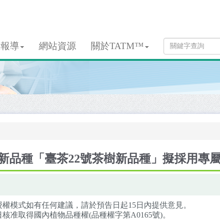
息報導
網站資源
關於TATM™
新品種「臺茶22號茶樹新品種」擬採用專
權模式如有任何建議，請於預告日起15日內提供意見。
日核准取得國內植物品種權(品種權字第A0165號)。