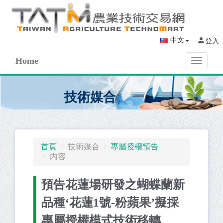
中文
登入
Home
Toggle
navigati
技術媒合
首頁
技術媒合
專屬授權預告
內容
預告花蓮場研發之蝴蝶蘭新
品種‘花蓮1號-粉蘋果’擬採
專屬授權模式技術移轉