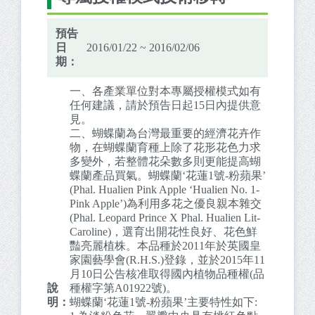
預告
日
2016/01/22 ~ 2016/02/06
期：
一、各產業單位對本專屬授權模式如有
任何建議，請於預告日起15日內提供意
見。
二、蝴蝶蘭為台灣最重要的經濟花卉作
物，在蝴蝶蘭育種上除了花形花色力求
多變外，若整體花朵數多則更能提高蝴
蝶蘭產品買氣。蝴蝶蘭‘花蓮1號-粉蘋果’
(Phal. Hualien Pink Apple ‘Hualien No. 1-
Pink Apple’)為利用多花之優良親本雜交
(Phal. Leopard Prince X Phal. Hualien Lit-
Caroline)，選育出開花性良好、花色鮮
豔亮麗植株。本品種於2011年於英國皇
家園藝學會(R.H.S.)登錄，並於2015年11
月10日公告核准取得國內植物品種權(品
說
種權字第A01922號)。
明：
蝴蝶蘭‘花蓮1號-粉蘋果’主要特性如下: