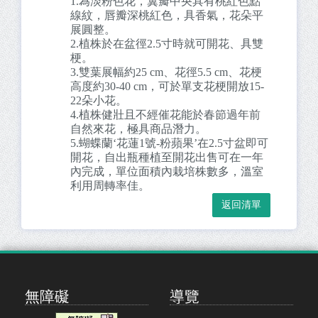
1.為淡粉色花，翼瓣中央具有桃紅色點
線紋，唇瓣深桃紅色，具香氣，花朵平
展圓整。
2.植株於在盆徑2.5寸時就可開花、具雙
梗。
3.雙葉展幅約25 cm、花徑5.5 cm、花梗
高度約30-40 cm，可於單支花梗開放15-
22朵小花。
4.植株健壯且不經催花能於春節過年前
自然來花，極具商品潛力。
5.蝴蝶蘭‘花蓮1號-粉蘋果’在2.5寸盆即可
開花，自出瓶種植至開花出售可在一年
內完成，單位面積內栽培株數多，溫室
利用周轉率佳。
無障礙
導覽