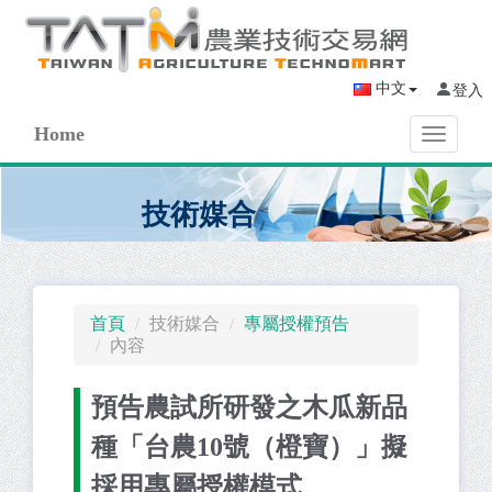
中文
登入
Home
Toggle
navigati
技術媒合
首頁
技術媒合
專屬授權預告
內容
預告農試所研發之木瓜新品
種「台農10號（橙寶）」擬
採用專屬授權模式