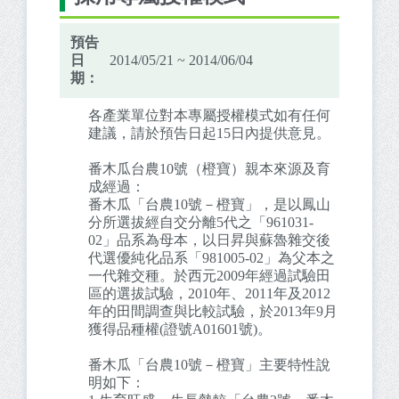
預告
日
2014/05/21 ~ 2014/06/04
期：
各產業單位對本專屬授權模式如有任何
建議，請於預告日起15日內提供意見。
番木瓜台農10號（橙寶）親本來源及育
成經過：
番木瓜「台農10號－橙寶」，是以鳳山
分所選拔經自交分離5代之「961031-
02」品系為母本，以日昇與蘇魯雜交後
代選優純化品系「981005-02」為父本之
一代雜交種。於西元2009年經過試驗田
區的選拔試驗，2010年、2011年及2012
年的田間調查與比較試驗，於2013年9月
獲得品種權(證號A01601號)。
番木瓜「台農10號－橙寶」主要特性說
明如下：