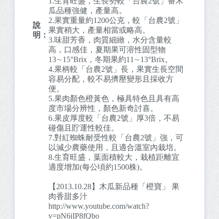
1.生育旺盛，生長勢較「台農2號」番木
瓜品種強健，產量高。
2.果實重量約1200公克，較「台農2號」
說
果實稍大，產量相當或略高。
明：
3.味甜芳香，肉質細緻，水分含量較
高，口感佳，夏期果可溶性固型物
13∼15°Brix，冬期果約11∼13°Brix。
4.果柄較「台農2號」長，果實生長空間
容易分配，較不易擠壓變形且採收方
便。
5.果肉顏色橙黃色，極具特色且具有高
度市場分辨性，顏色新奇討喜。
6.果皮厚度較「台農2號」厚3倍，不易
碰傷且貯運性較佳。
7.對紅蜘蛛耐受性較「台農2號」強，可
以減少農藥使用，且適合溫室內栽培。
8.生育旺盛，葉面積較大，栽植距離宜
適度增加(每公頃約1500株)。
【2013.10.28】木瓜新品種「橙寶」 果
肉香甜多汁
http://www.youtube.com/watch?
v=pN6jIP8fQbo