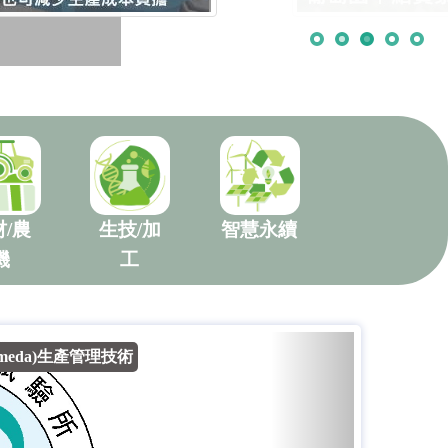
18元，成本大幅降低。(畜產試驗所 2026-07-09)
有效降低生產海門冬所產生的能耗。 (水產試驗所
級潛力包材及可分解性盆器等環境友善產品。 (農業試
傳資源延伸應用之潛力。 (畜產試驗所 2026-06-11)
026-07-03)
所 2026-06-29)
材/農
生技/加
智慧永續
機
工
romeda)生產管理技術