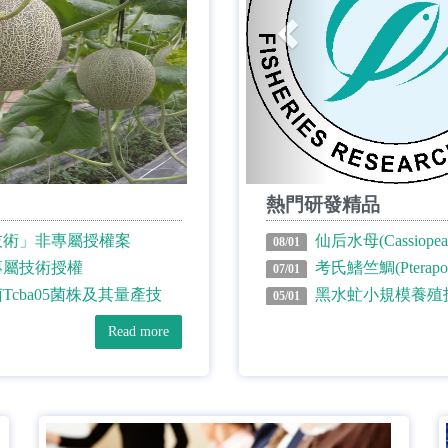
熱門研發精品
技術」非專屬授權案
仙后水母(Cassiope
08/01
專屬技術授權
考氏鰭竺鯛(Pterapo
07/01
cba05菌株及其量產技
黑水虻小規模養殖
05/01
Read more