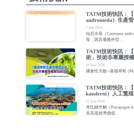
TATM技術快訊：【仙
andromeda）生
7 July 2026
仙后水母（Cassiopea a
母，因其優雅外型....
TATM技術快訊：
術」技術非專屬授
18 June 2026
捕食性天敵─基徵草蛉 (Malla
TATM技術快訊：【考
kauderni）人工
11 June 2026
考氏鰭竺鯛（Pterapogon
具高度經濟價值...