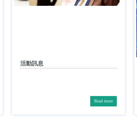
活動訊息
Read more