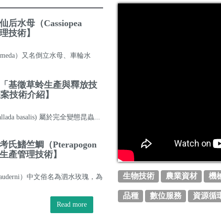
后水母（Cassiopea
產管理技術】
ndromeda）又名倒立水母、車輪水
【「基徵草蛉生產與釋放技
權案技術介紹】
da basalis) 屬於完全變態昆蟲...
氏鰭竺鯛（Pterapogon
繁殖生產管理技術】
生物技術
農業資材
機
 kauderni）中文俗名為泗水玫瑰，為
品種
數位服務
資源循
Read more