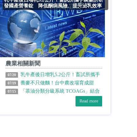
發國產營養錠 降低酮病風險、提升泌乳效率
農業相關新聞
乳牛產後日增乳5.2公斤！畜試所攜手
07/20
農藥所研發國產營養錠 降低酮病風險、提
蕎麥不只做麵！台中農改場育成甜
07/19
升泌乳效率
蕎、苦蕎 推低GI蕎麥飯、蕎麥茶新吃法
「茶油分類分級系統 TCOAGs」結合
07/15
風味輪打造臺灣茶油新標準
Read more