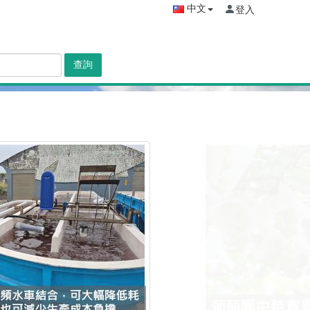
中文
登入
查詢
粒狀芻
草原生
首創
組」
方契機
畜試所成功研發豆科芻料新型態調製技術，以國內種
水試所開發「海門冬四分孢子體生產技術」，添加至
為推動農業剩餘資源循環利用及淨零減碳政策，農業
為強化本土畜產資源保育並提升其應用價值，農業部
植面積及產量均為第一名的綠肥作物「田菁」為原
飼料可大幅減少反芻動物的甲烷排放；並首度開發將
部農業試驗所近年積極投入稻草高值化應用技術研
畜產試驗所近年持續推動蘭嶼豬之保種與活化利用工
料，開發出高營養、耐貯存的粒狀芻料，每公斤生產
「太陽光電」與「變頻水車」導入跑道式桶槽，研發
發，成功利用原本被視為田間剩餘物的稻草，透過機
作，在地居民開始運用蘭嶼豬發展特色料理與加工產
成本僅約9.7元，相較於進口豆科苜蓿每公斤售價15至
出高效能、低能耗之「海門冬光電養殖示範模組」，
械搓揉與低鹼取漿處理，轉化為稻草漿，開發出食品
品，並結合觀光資源，形成小規模供應模式，展現遺