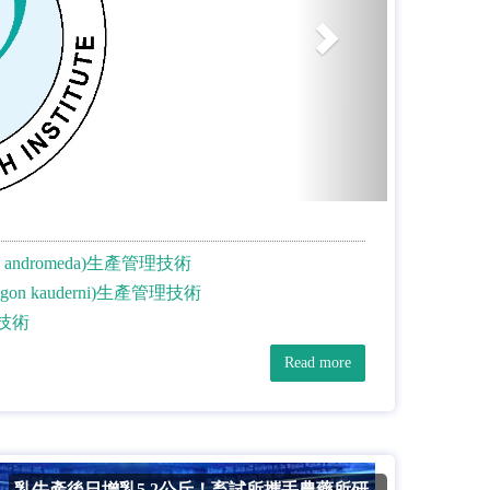
a andromeda)生產管理技術
gon kauderni)生產管理技術
技術
Read more
乳牛產後日增乳5.2公斤！畜試所攜手農藥所研