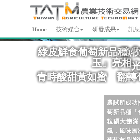
技術媒合
研發成果
訊
Home
綠皮鮮食葡萄新
玉
青時酸甜黃如蜜
農試所成功推出國內試驗研
萄新品種「台農2號-青玉
粒碩大飽滿、果肉柔嫩多
氣，風味層次豐富且具市場