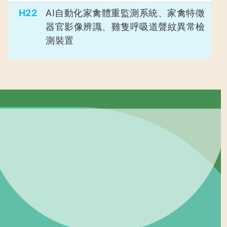
H22
AI自動化家禽體重監測系統、家禽特徵
器官影像辨識、雞隻呼吸道聲紋異常檢
測裝置