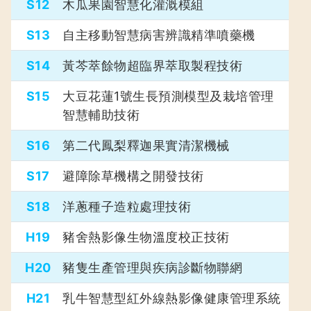
S12
木瓜果園智慧化灌溉模組
S13
自主移動智慧病害辨識精準噴藥機
S14
黃芩萃餘物超臨界萃取製程技術
S15
大豆花蓮1號生長預測模型及栽培管理
智慧輔助技術
S16
第二代鳳梨釋迦果實清潔機械
S17
避障除草機構之開發技術
S18
洋蔥種子造粒處理技術
H19
豬舍熱影像生物溫度校正技術
H20
豬隻生產管理與疾病診斷物聯網
H21
乳牛智慧型紅外線熱影像健康管理系統