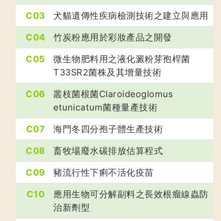
C03
犬貓遺傳性疾病檢測技術之建立與應用
C04
竹炭粉應用於彩妝產品之開發
C05
微生物肥料用之液化澱粉芽孢桿菌
T33SR2菌株及其增量技術
C06
叢枝菌根菌Claroideoglomus
etunicatum菌種量產技術
C07
海門冬四分孢子體生產技術
C08
畜牧場廢水碳排放估算程式
C09
豬流行性下痢不活化疫苗
C10
應用生物可分解副料之長效根瘤線蟲防
治新劑型