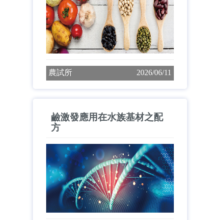
農試所
2026/06/11
鹼激發應用在水族基材之配
方